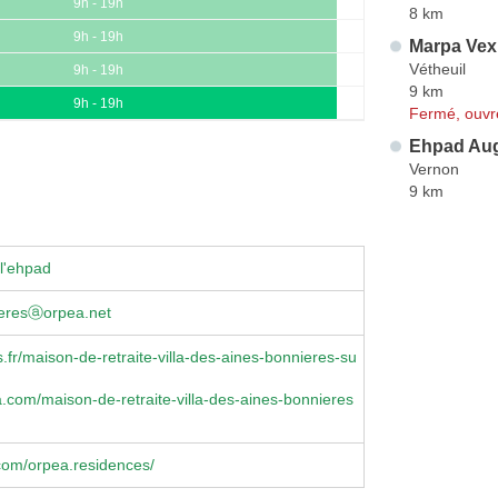
9h - 19h
8 km
9h - 19h
Marpa Vexi
Vétheuil
9h - 19h
9 km
9h - 19h
Fermé, ouvr
Ehpad Aug
Vernon
9 km
l'ehpad
ieresⓐorpea.net
fr/maison-de-retraite-villa-des-aines-bonnieres-su
com/maison-de-retraite-villa-des-aines-bonnieres
com/orpea.residences/