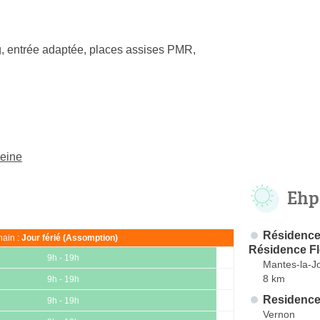
, entrée adaptée, places assises PMR,
Seine
Ehp
Résidenc
ain :
Jour férié (Assomption)
Résidence Fl
9h - 19h
Mantes-la-Jo
8 km
9h - 19h
Residence
9h - 19h
Vernon