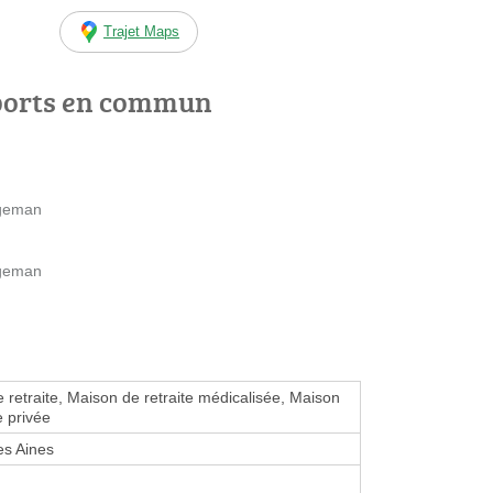
Trajet Maps
ports en commun
egeman
egeman
 retraite, Maison de retraite médicalisée, Maison
e privée
es Aines