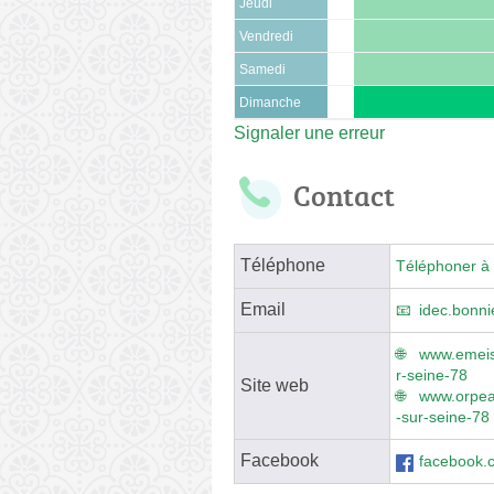
Jeudi
Vendredi
Samedi
Dimanche
Signaler une erreur
Contact
Téléphone
Téléphoner à 
Email
idec.bonn
www.emeis.
r-seine-78
Site web
www.orpea.
-sur-seine-78
Facebook
facebook.