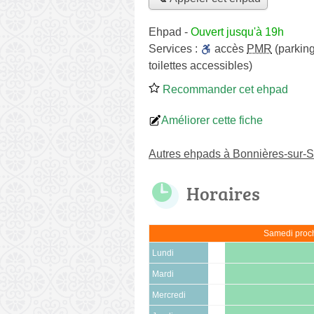
Ehpad
-
Ouvert jusqu'à 19h
Services :
accès
PMR
(parking
toilettes accessibles)
Recommander cet ehpad
Améliorer cette fiche
Autres ehpads à Bonnières-sur-
Horaires
Samedi proch
Lundi
Mardi
Mercredi