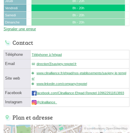
Jeudi
8h - 20h
Vendredi
8h - 20h
Samedi
8h - 20h
Dimanche
8h - 20h
Signaler une erreur
Contact
Téléphone
Téléphoner à l'ehpad
Email
directionⓐsavigny.repotel.fr
www.clinalliance.fr/ehpad/nos-etablissements/savigny-le-templ
Site web
e/
www.linkedin.com/company/repotel
Facebook
facebook.com/Clinalliance-Ehpad-Repotel-109622911813893
Instagram
@clinalliance_
Plan et adresse
© contributeurs OpenStreetMap