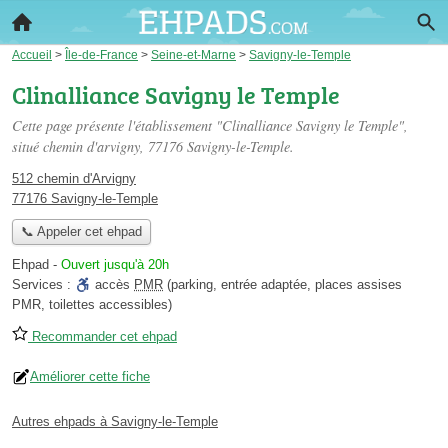
Accueil
>
Île-de-France
>
Seine-et-Marne
>
Savigny-le-Temple
Clinalliance Savigny le Temple
Cette page présente l'établissement "Clinalliance Savigny le Temple",
situé
chemin d'arvigny
, 77176 Savigny-le-Temple.
512 chemin d'Arvigny
77176 Savigny-le-Temple
📞 Appeler cet ehpad
Ehpad
-
Ouvert jusqu'à 20h
Services :
accès
PMR
(parking, entrée adaptée, places assises
PMR, toilettes accessibles)
Recommander cet ehpad
Améliorer cette fiche
Autres ehpads à Savigny-le-Temple