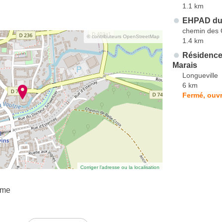
1.1 km
EHPAD du
chemin des 
© contributeurs OpenStreetMap
1.4 km
Résidence
Marais
Longueville
6 km
Fermé, ouvr
Corriger l’adresse ou la localisation
ame