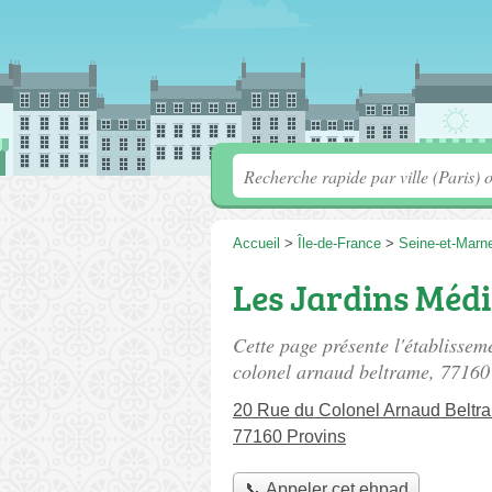
Accueil
>
Île-de-France
>
Seine-et-Marn
Les Jardins Médi
Cette page présente l'établissem
colonel arnaud beltrame
, 77160
20 Rue du Colonel Arnaud Beltr
77160 Provins
📞 Appeler cet ehpad