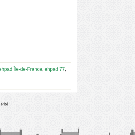
ehpad Île-de-France
,
ehpad 77
,
rité !