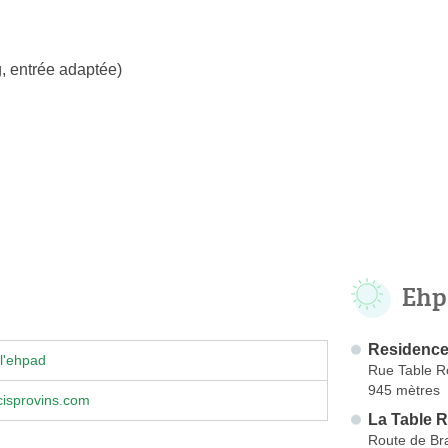
, entrée adaptée)
Ehp
Residence
l'ehpad
Rue Table 
945 mètres
isprovins.com
La Table 
Route de Br