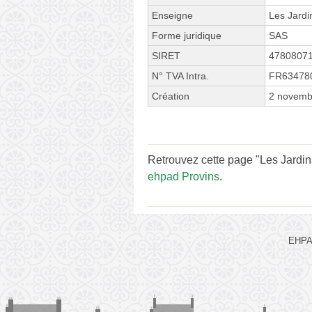
Enseigne
Les Jardi
Forme juridique
SAS
SIRET
4780807
N° TVA Intra.
FR63478
Création
2 novemb
Retrouvez cette page "Les Jardin
ehpad Provins
.
EHPAD