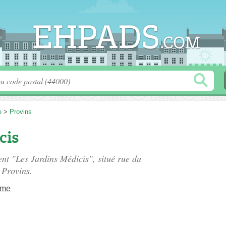
e
>
Provins
cis
ent "Les Jardins Médicis", situé
rue du
 Provins.
ame