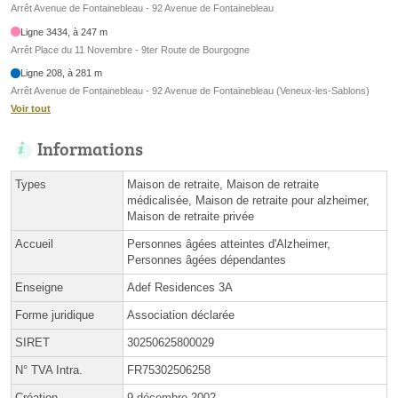
Arrêt Avenue de Fontainebleau - 92 Avenue de Fontainebleau
Ligne 3434, à 247 m
Arrêt Place du 11 Novembre - 9ter Route de Bourgogne
Ligne 208, à 281 m
Arrêt Avenue de Fontainebleau - 92 Avenue de Fontainebleau (Veneux-les-Sablons)
Voir tout
Informations
Types
Maison de retraite, Maison de retraite
médicalisée, Maison de retraite pour alzheimer,
Maison de retraite privée
Accueil
Personnes âgées atteintes d'Alzheimer,
Personnes âgées dépendantes
Enseigne
Adef Residences 3A
Forme juridique
Association déclarée
SIRET
30250625800029
N° TVA Intra.
FR75302506258
Création
9 décembre 2002