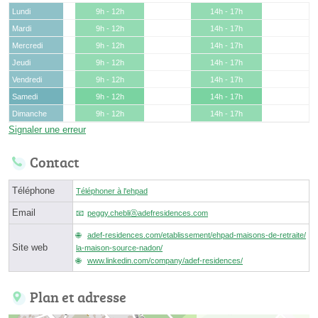
Lundi
9h - 12h
14h - 17h
Mardi
9h - 12h
14h - 17h
Mercredi
9h - 12h
14h - 17h
Jeudi
9h - 12h
14h - 17h
Vendredi
9h - 12h
14h - 17h
Samedi
9h - 12h
14h - 17h
Dimanche
9h - 12h
14h - 17h
Signaler une erreur
Contact
Téléphone
Téléphoner à l'ehpad
Email
peggy.chebliⓐadefresidences.com
adef-residences.com/etablissement/ehpad-maisons-de-retraite/
Site web
la-maison-source-nadon/
www.linkedin.com/company/adef-residences/
Plan et adresse