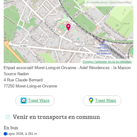
© contributeurs OpenStreetMap
Corriger l’adresse ou la localisation
Ehpad associatif Moret-Loing-et-Orvanne - Adef Résidences - la Maison
Source Nadon
4 Rue Claude Bernard
77250 Moret-Loing-et-Orvanne
Trajet Waze
Trajet Maps
Venir en transports en commun
En bus
Ligne 3438, à 281 m