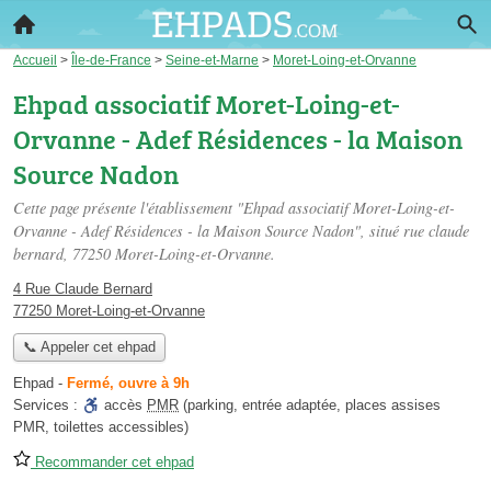
Accueil
>
Île-de-France
>
Seine-et-Marne
>
Moret-Loing-et-Orvanne
Ehpad associatif Moret-Loing-et-
Orvanne - Adef Résidences - la Maison
Source Nadon
Cette page présente l'établissement "Ehpad associatif Moret-Loing-et-
Orvanne - Adef Résidences - la Maison Source Nadon", situé
rue claude
bernard
, 77250 Moret-Loing-et-Orvanne.
4 Rue Claude Bernard
77250 Moret-Loing-et-Orvanne
📞 Appeler cet ehpad
Ehpad
-
Fermé, ouvre à 9h
Services :
accès
PMR
(parking, entrée adaptée, places assises
PMR, toilettes accessibles)
Recommander cet ehpad