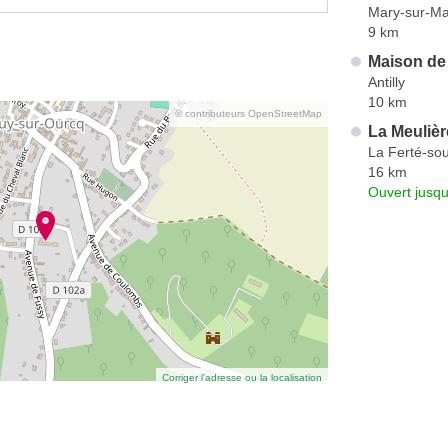
Mary-sur-M
9 km
Maison de 
Antilly
10 km
© contributeurs OpenStreetMap
La Meulièr
La Ferté-so
16 km
Ouvert jusqu
Corriger l’adresse ou la localisation