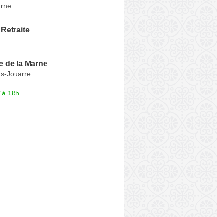
arne
Retraite
e de la Marne
us-Jouarre
'à 18h