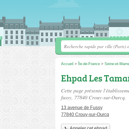
Accueil
>
Île-de-France
>
Seine-et-Marn
Ehpad Les Tama
Cette page présente l'établisse
fussy
, 77840 Crouy-sur-Ourcq.
13 avenue de Fussy
77840 Crouy-sur-Ourcq
📞 Appeler cet ehpad