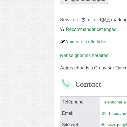
Services :
accès
PMR
(parking
Recommander cet ehpad
Améliorer cette fiche
Renseigner les horaires
Autres ehpads à Crouy-sur-Ourc
Contact
Téléphone
Téléphoner à 
Email
rh.tamari
Site web
www.papyb