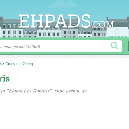
e
>
Crouy-sur-Ourcq
ris
ment "Ehpad Les Tamaris", situé
avenue de