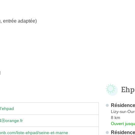
, entrée adaptée)
q
Ehp
Résidence
l'ehpad
Lizy-sur-Ou
8 km
s4ⓐorange.fr
Ouvert jusqu
Résidence 
nb.com/liste-ehpad/seine-et-marne