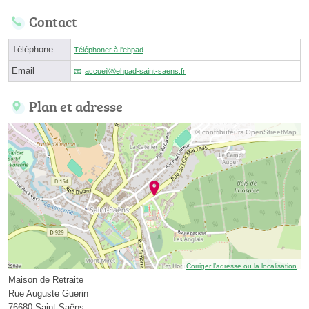
Contact
Téléphone
Téléphoner à l'ehpad
Email
accueilⓐehpad-saint-saens.fr
Plan et adresse
© contributeurs OpenStreetMap
Corriger l’adresse ou la localisation
Maison de Retraite
Rue Auguste Guerin
76680 Saint-Saëns