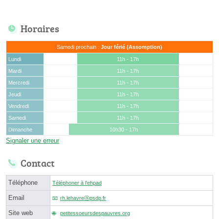
Horaires
Samedi prochain :
Jour férié (Assomption)
Lundi
11h - 17h
Mardi
11h - 17h
Mercredi
11h - 17h
Jeudi
11h - 17h
Vendredi
11h - 17h
Samedi
11h - 17h
Dimanche
10h30 - 17h
Signaler une erreur
Contact
Téléphone
Téléphoner à l'ehpad
Email
rh.lehavreⓐpsdp.fr
Site web
petitessoeursdespauvres.org