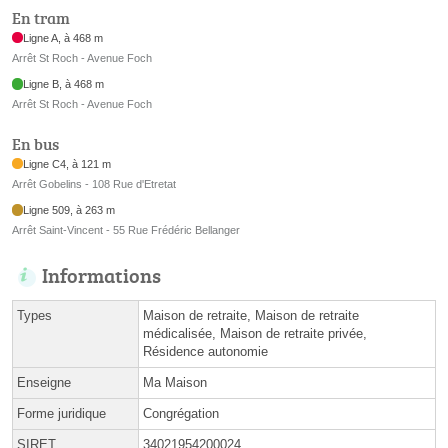
En tram
Ligne A, à 468 m
Arrêt St Roch - Avenue Foch
Ligne B, à 468 m
Arrêt St Roch - Avenue Foch
En bus
Ligne C4, à 121 m
Arrêt Gobelins - 108 Rue d'Etretat
Ligne 509, à 263 m
Arrêt Saint-Vincent - 55 Rue Frédéric Bellanger
Informations
Types
Maison de retraite, Maison de retraite
médicalisée, Maison de retraite privée,
Résidence autonomie
Enseigne
Ma Maison
Forme juridique
Congrégation
SIRET
34021954200024