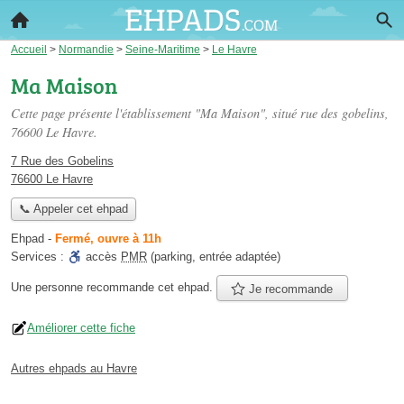
Accueil
>
Normandie
>
Seine-Maritime
>
Le Havre
Ma Maison
Cette page présente l'établissement "Ma Maison", situé
rue des gobelins
,
76600 Le Havre.
7 Rue des Gobelins
76600 Le Havre
📞 Appeler cet ehpad
Ehpad
-
Fermé, ouvre à 11h
Services :
accès
PMR
(parking, entrée adaptée)
Une personne
recommande
cet ehpad.
Je recommande
Améliorer cette fiche
Autres ehpads au Havre