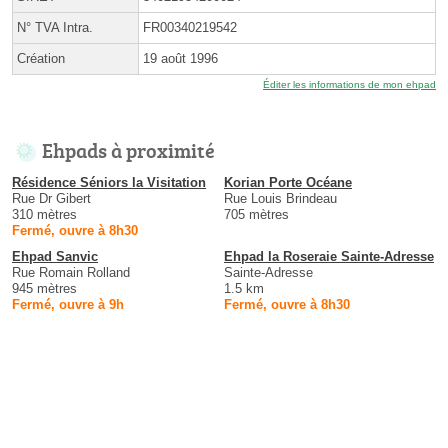
N° TVA Intra.
FR00340219542
Création
19 août 1996
Éditer les informations de mon ehpad
Ehpads à proximité
Résidence Séniors la Visitation
Korian Porte Océane
Rue Dr Gibert
Rue Louis Brindeau
310 mètres
705 mètres
Fermé, ouvre à 8h30
Ehpad Sanvic
Ehpad la Roseraie Sainte-Adresse
Rue Romain Rolland
Sainte-Adresse
945 mètres
1.5 km
Fermé, ouvre à 9h
Fermé, ouvre à 8h30