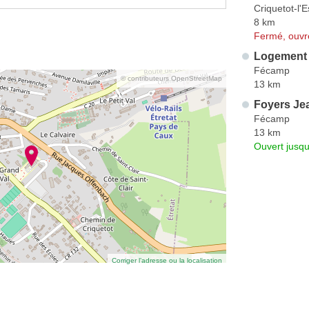
Criquetot-l'
8 km
Fermé, ouvr
Logement 
Fécamp
© contributeurs OpenStreetMap
13 km
Foyers Jea
Fécamp
13 km
Ouvert jusq
Corriger l’adresse ou la localisation