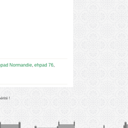
hpad Normandie
,
ehpad 76
,
rité !