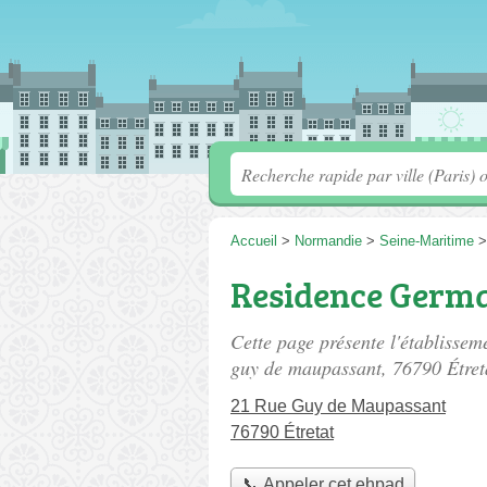
Accueil
>
Normandie
>
Seine-Maritime
Residence Germa
Cette page présente l'établisse
guy de maupassant
, 76790 Étret
21 Rue Guy de Maupassant
76790 Étretat
📞 Appeler cet ehpad