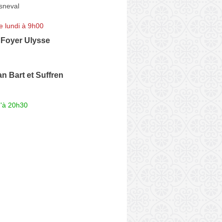
Esneval
e lundi à 9h00
Foyer Ulysse
n Bart et Suffren
u'à 20h30