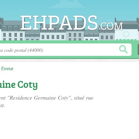
>
Étretat
ine Coty
ment "Residence Germaine Coty", situé
rue
at.