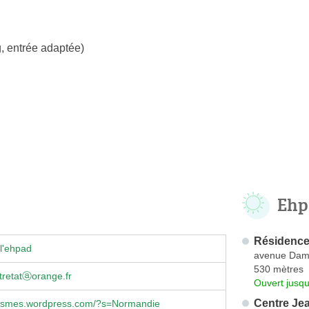
, entrée adaptée)
Ehp
Résidence 
l'ehpad
avenue Damil
530 mètres
tretatⓐorange.fr
Ouvert jusqu
Centre Jea
rismes.wordpress.com/?s=Normandie