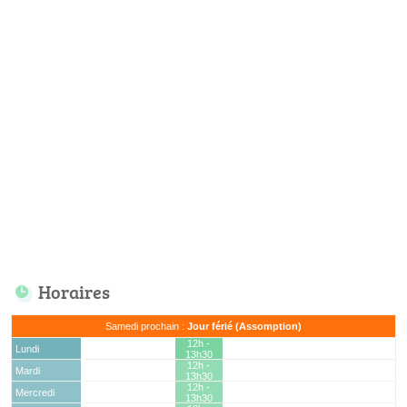
Horaires
Samedi prochain :
Jour férié (Assomption)
12h -
Lundi
13h30
12h -
Mardi
13h30
12h -
Mercredi
13h30