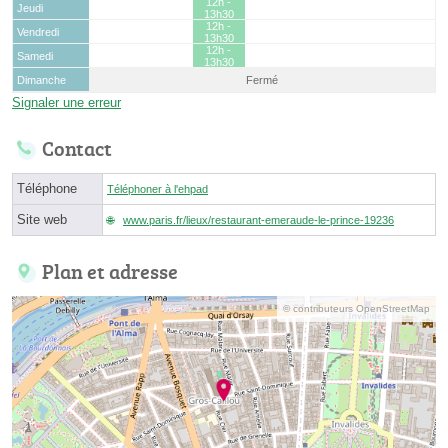
12h -
Jeudi
13h30
12h -
Vendredi
13h30
12h -
Samedi
13h30
Dimanche
Fermé
Signaler une erreur
Contact
Téléphone
Téléphoner à l'ehpad
Site web
www.paris.fr/lieux/restaurant-emeraude-le-prince-19236
Plan et adresse
© contributeurs OpenStreetMap