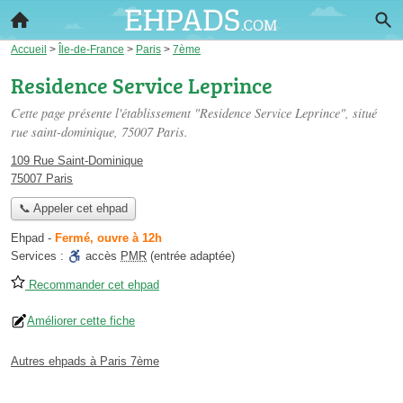
Accueil
>
Île-de-France
>
Paris
>
7ème
Residence Service Leprince
Cette page présente l'établissement "Residence Service Leprince", situé
rue saint-dominique
, 75007 Paris.
109 Rue Saint-Dominique
75007 Paris
📞 Appeler cet ehpad
Ehpad
-
Fermé, ouvre à 12h
Services :
accès
PMR
(entrée adaptée)
Recommander cet ehpad
Améliorer cette fiche
Autres ehpads à Paris 7ème