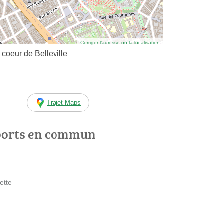
Corriger l’adresse ou la localisation
coeur de Belleville
Trajet Maps
ports en commun
lette