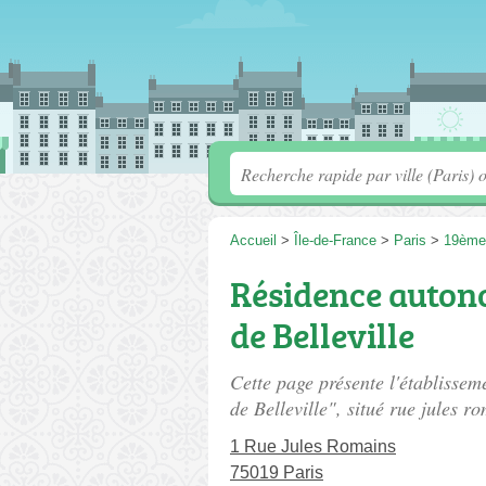
Accueil
>
Île-de-France
>
Paris
>
19ème
Résidence auton
de Belleville
Cette page présente l'établisse
de Belleville", situé
rue jules r
1 Rue Jules Romains
75019 Paris