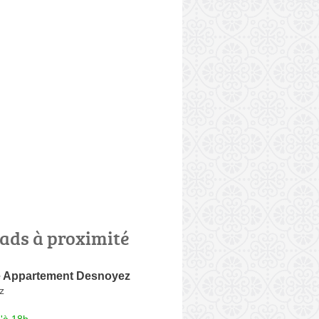
ads à proximité
 Appartement Desnoyez
z
'à 18h