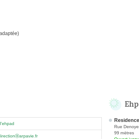
 adaptée)
Ehp
Residence
l'ehpad
Rue Denoye
99 mètres
directionⓐarpavie.fr
Ouvert jusqu