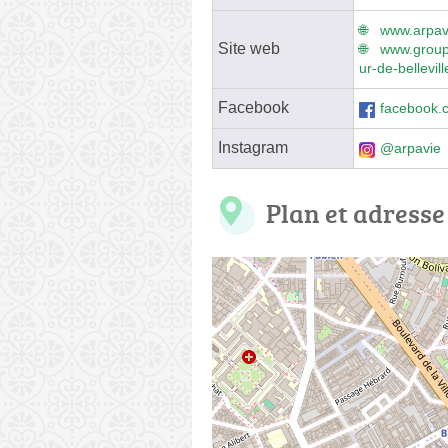
www.arpavi
Site web
www.group
ur-de-bellevill
Facebook
facebook.
Instagram
@arpavie
Plan et adresse