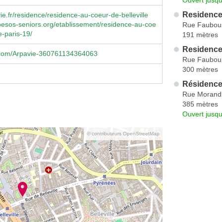
Residence 
e.fr/residence/residence-au-coeur-de-belleville
esos-seniors.org/etablissement/residence-au-coe
Rue Faubou
e-paris-19/
191 mètres
Residence
com/Arpavie-360761134364063
Rue Faubou
300 mètres
Résidence
Rue Morand
385 mètres
Ouvert jusqu
© contributeurs OpenStreetMap