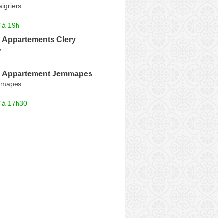
igriers
'à 19h
 Appartements Clery
y
e Appartement Jemmapes
mmapes
u'à 17h30