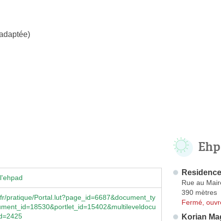
 adaptée)
Ehp
Residence
l'ehpad
Rue au Mair
390 mètres
fr/pratique/Portal.lut?page_id=6687&document_ty
Fermé, ouvr
ment_id=18530&portlet_id=15402&multileveldocu
id=2425
Korian Ma