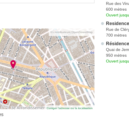
Rue des Vina
600 mètres
Ouvert jusqu
Residence
Rue de Clér
© contributeurs OpenStreetMap
700 mètres
Résidenc
Quai de Je
950 mètres
Ouvert jusq
Corriger l’adresse ou la localisation
es