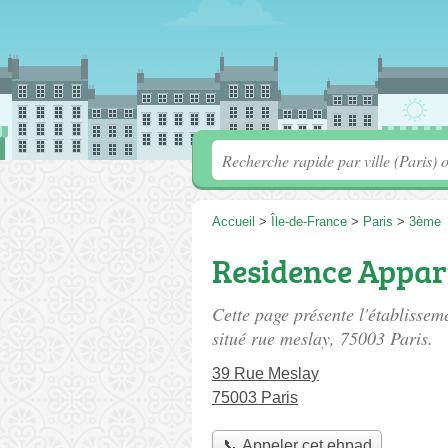
Accueil
>
Île-de-France
>
Paris
>
3ème
Residence Appar
Cette page présente l'établisse
situé
rue meslay
, 75003 Paris.
39 Rue Meslay
75003 Paris
📞 Appeler cet ehpad