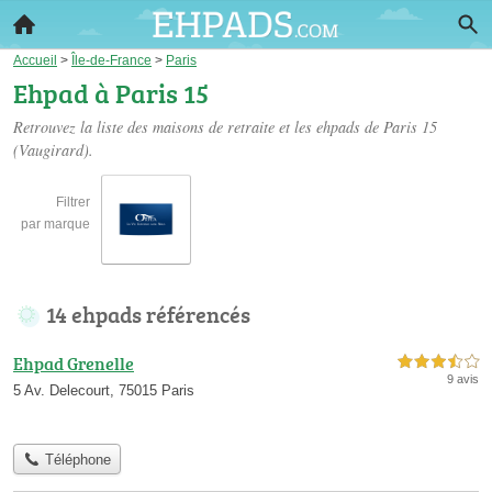
Accueil
>
Île-de-France
>
Paris
Ehpad à Paris 15
Retrouvez la liste des maisons de retraite et les
ehpads de Paris 15
(Vaugirard).
Filtrer
par marque
14 ehpads référencés
Ehpad Grenelle
3,5 étoiles sur 5
9 avis
5 Av. Delecourt, 75015 Paris
Téléphone