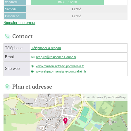
Vendredi
8h30 - 16h30
Samedi
Fermé
Dimanche
Fermé
Signaler une erreur
Contact
Téléphone
Téléphoner à l'ehpad
Email
resp.rhⓐresidences-aune.fr
www.maison-retraite-pontvallain.fr
Site web
www.ehpad-mansigne-pontvallain.fr
Plan et adresse
© contributeurs OpenStreetMap