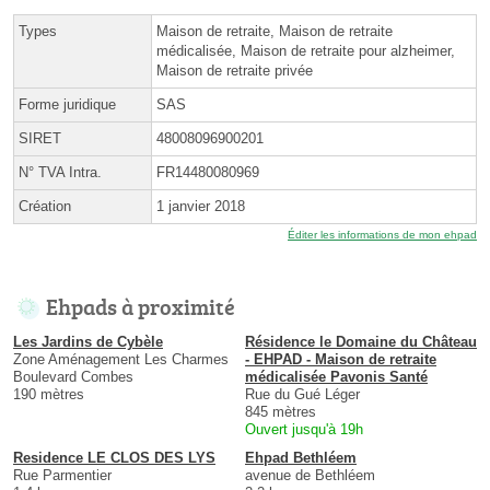
Types
Maison de retraite, Maison de retraite
médicalisée, Maison de retraite pour alzheimer,
Maison de retraite privée
Forme juridique
SAS
SIRET
48008096900201
N° TVA Intra.
FR14480080969
Création
1 janvier 2018
Éditer les informations de mon ehpad
Ehpads à proximité
Les Jardins de Cybèle
Résidence le Domaine du Château
Zone Aménagement Les Charmes
- EHPAD - Maison de retraite
Boulevard Combes
médicalisée Pavonis Santé
190 mètres
Rue du Gué Léger
845 mètres
Ouvert jusqu'à 19h
Residence LE CLOS DES LYS
Ehpad Bethléem
Rue Parmentier
avenue de Bethléem