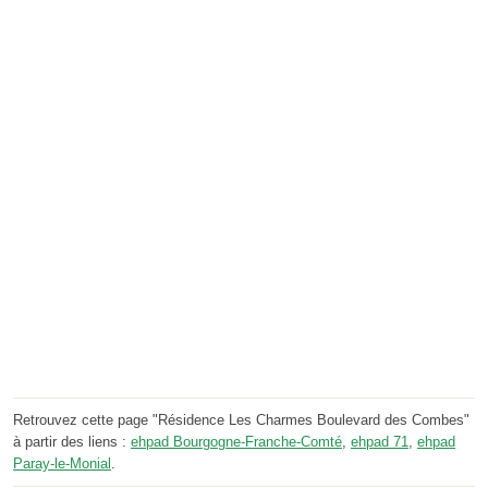
Retrouvez cette page "Résidence Les Charmes Boulevard des Combes"
à partir des liens :
ehpad Bourgogne-Franche-Comté
,
ehpad 71
,
ehpad
Paray-le-Monial
.