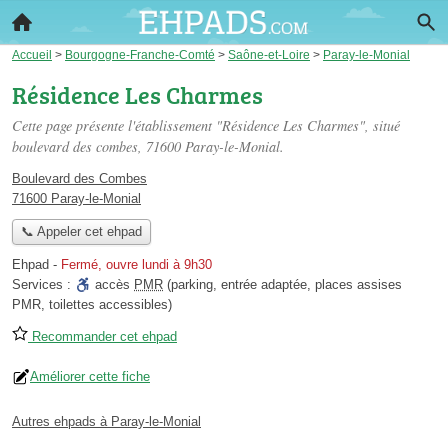
Accueil
>
Bourgogne-Franche-Comté
>
Saône-et-Loire
>
Paray-le-Monial
Résidence Les Charmes
Cette page présente l'établissement "Résidence Les Charmes", situé
boulevard des combes
, 71600 Paray-le-Monial.
Boulevard des Combes
71600 Paray-le-Monial
📞 Appeler cet ehpad
Ehpad
-
Fermé, ouvre lundi à 9h30
Services :
accès
PMR
(parking, entrée adaptée, places assises
PMR, toilettes accessibles)
Recommander cet ehpad
Améliorer cette fiche
Autres ehpads à Paray-le-Monial