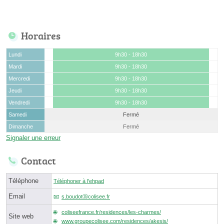
Horaires
Lundi
9h30 - 18h30
Mardi
9h30 - 18h30
Mercredi
9h30 - 18h30
Jeudi
9h30 - 18h30
Vendredi
9h30 - 18h30
Samedi
Fermé
Dimanche
Fermé
Signaler une erreur
Contact
Téléphone
Téléphoner à l'ehpad
Email
s.boudotⓐcolisee.fr
coliseefrance.fr/residences/les-charmes/
Site web
www.groupecolisee.com/residences/akesis/