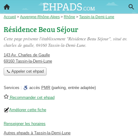
Accueil
>
Auvergne-Rhône-Alpes
>
Rhône
>
Tassin-la-Demi-Lune
Résidence Beau Séjour
Cette page présente l'établissement "Résidence Beau Séjour", situé
av.
charles de gaulle
, 69160 Tassin-la-Demi-Lune.
143 Av. Charles de Gaulle
69160 Tassin-la-Demi-Lune
📞 Appeler cet ehpad
Services :
accès
PMR
(parking, entrée adaptée)
Recommander cet ehpad
Améliorer cette fiche
Renseigner les horaires
Autres ehpads à Tassin-la-Demi-Lune