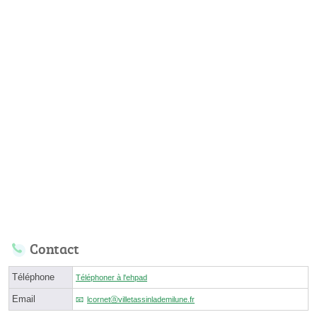
Contact
Téléphone
Téléphoner à l'ehpad
Email
lcornetⓐvilletassinlademilune.fr