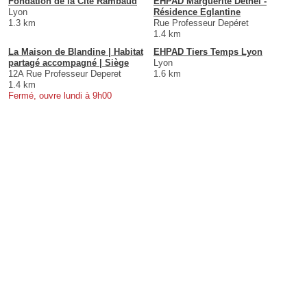
Fondation de la Cité Rambaud
EHPAD Marguerite Dethel -
Lyon
Résidence Eglantine
1.3 km
Rue Professeur Depéret
1.4 km
La Maison de Blandine | Habitat
EHPAD Tiers Temps Lyon
partagé accompagné | Siège
Lyon
12A Rue Professeur Deperet
1.6 km
1.4 km
Fermé, ouvre lundi à 9h00