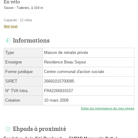
En vélo
Tassin - Tuileries, à 319 m
Capacité : 12 vélos
Voir tout
Informations
Type
Maison de retraite privée
Enseigne
Residence Beau Sejour
Forme juridique
Centre communal d'action sociale
SIRET
26691015700095
N° TVA Intra.
FR42266910157
Création
10 mars 2009
Éditer les informations de mon ehpad
Ehpads à proximité