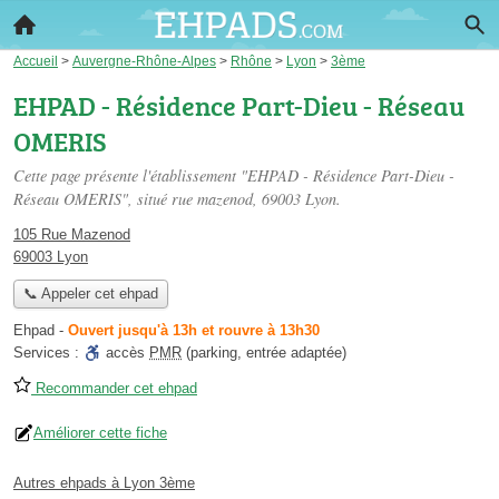
Accueil
>
Auvergne-Rhône-Alpes
>
Rhône
>
Lyon
>
3ème
EHPAD - Résidence Part-Dieu - Réseau
OMERIS
Cette page présente l'établissement "EHPAD - Résidence Part-Dieu -
Réseau OMERIS", situé
rue mazenod
, 69003 Lyon.
105 Rue Mazenod
69003 Lyon
📞 Appeler cet ehpad
Ehpad
-
Ouvert jusqu'à 13h et rouvre à 13h30
Services :
accès
PMR
(parking, entrée adaptée)
Recommander cet ehpad
Améliorer cette fiche
Autres ehpads à Lyon 3ème