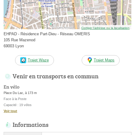
Corriger l’adresse ou la localisation
EHPAD - Résidence Part-Dieu - Réseau OMERIS
105 Rue Mazenod
69003 Lyon
Trajet Waze
Trajet Maps
Venir en transports en commun
En vélo
Place Du Lac, à 173 m
Face à la Poste
Capacité : 19 vélos
Voir tout
Informations