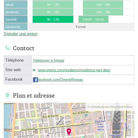
Jeudi
9h - 13h
14h - 18h
Vendredi
9h - 13h
14h - 18h
Samedi
9h - 13h
13h30 - 16h30
Dimanche
Fermé
Signaler une erreur
Contact
Téléphone
Téléphoner à l'ehpad
Site web
www.omeris.com/residence/residence-part-dieu/
Facebook
facebook.com/OmerisReseau
Plan et adresse
© contributeurs OpenStreetMap