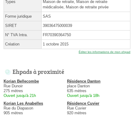
Types
Maison de retraite, Maison de retraite
médicalisée, Maison de retraite privée
Forme juridique
SAS
SIRET
39036475000039
N° TVA Intra.
FR70390364750
Création
1 octobre 2015
Éditer les informations de mon ehpad
Ehpads à proximité
Korian Bellecombe
Résidence Danton
Rue Dunoir
place Danton
275 mètres
635 mètres
Ouvert jusqu'à 21h
Ouvert jusqu'à 18h
Korian Les Anabelles
Résidence Cuvier
Rue du Diapason
Rue Cuvier
905 mètres
920 mètres