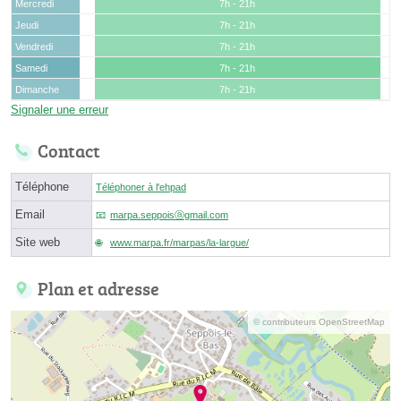
Mercredi
7h - 21h
Jeudi
7h - 21h
Vendredi
7h - 21h
Samedi
7h - 21h
Dimanche
7h - 21h
Signaler une erreur
Contact
Téléphone
Téléphoner à l'ehpad
Email
marpa.seppoisⓐgmail.com
Site web
www.marpa.fr/marpas/la-largue/
Plan et adresse
© contributeurs OpenStreetMap