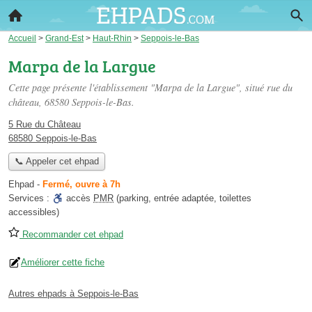
Accueil
>
Grand-Est
>
Haut-Rhin
>
Seppois-le-Bas
Marpa de la Largue
Cette page présente l'établissement "Marpa de la Largue", situé
rue du
château
, 68580 Seppois-le-Bas.
5 Rue du Château
68580 Seppois-le-Bas
📞 Appeler cet ehpad
Ehpad
-
Fermé, ouvre à 7h
Services :
accès
PMR
(parking, entrée adaptée, toilettes
accessibles)
Recommander cet ehpad
Améliorer cette fiche
Autres ehpads à Seppois-le-Bas