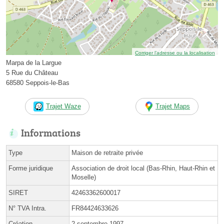
Corriger l’adresse ou la localisation
Marpa de la Largue
5 Rue du Château
68580 Seppois-le-Bas
Trajet Waze
Trajet Maps
Informations
Type
Maison de retraite privée
Forme juridique
Association de droit local (Bas-Rhin, Haut-Rhin et
Moselle)
SIRET
42463362600017
N° TVA Intra.
FR84424633626
Création
2 septembre 1997