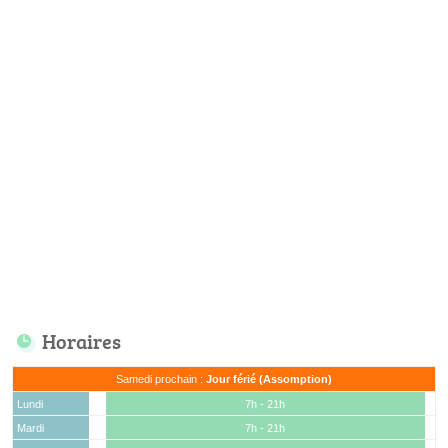
Horaires
Samedi prochain :
Jour férié (Assomption)
Lundi
7h - 21h
Mardi
7h - 21h