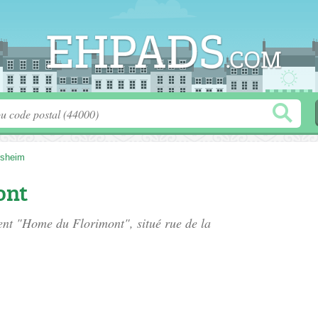
rsheim
ont
ment "Home du Florimont", situé
rue de la