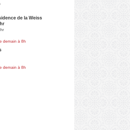
m
idence de la Weiss
hr
hr
e demain à 8h
s
e demain à 8h