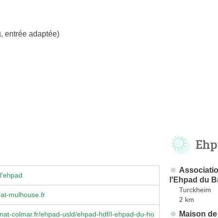
, entrée adaptée)
Ehp
Associatio
l'ehpad
l'Ehpad du 
Turckheim
at-mulhouse.fr
2 km
Maison de 
at-colmar.fr/ehpad-usld/ehpad-hdf/l-ehpad-du-ho