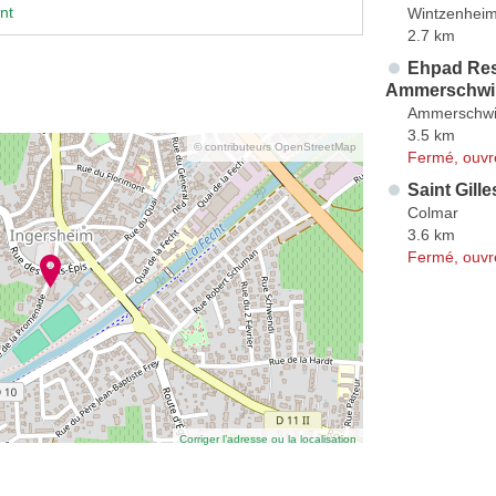
nt
Wintzenhei
2.7 km
Ehpad Res
Ammerschwi
Ammerschwi
3.5 km
© contributeurs OpenStreetMap
Fermé, ouvr
Saint Gille
Colmar
3.6 km
Fermé, ouvr
Corriger l’adresse ou la localisation