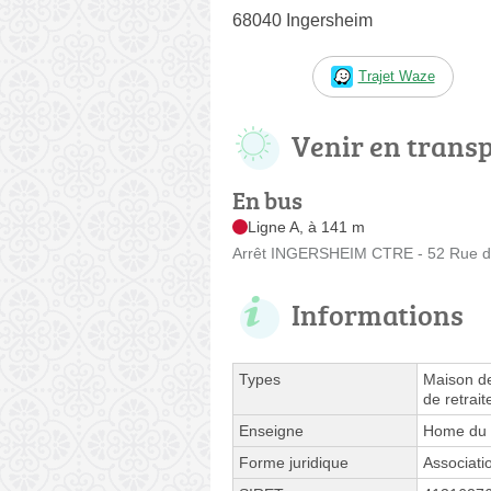
68040 Ingersheim
Trajet Waze
Venir en trans
En bus
Ligne A, à 141 m
Arrêt INGERSHEIM CTRE - 52 Rue de
Informations
Types
Maison de
de retrai
Enseigne
Home du 
Forme juridique
Associati