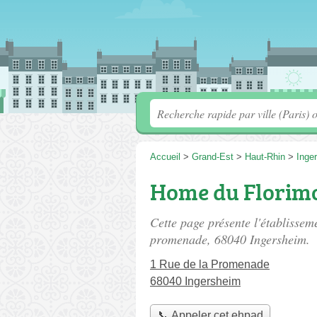
Accueil
>
Grand-Est
>
Haut-Rhin
>
Inge
Home du Florim
Cette page présente l'établisse
promenade
, 68040 Ingersheim.
1 Rue de la Promenade
68040 Ingersheim
📞 Appeler cet ehpad