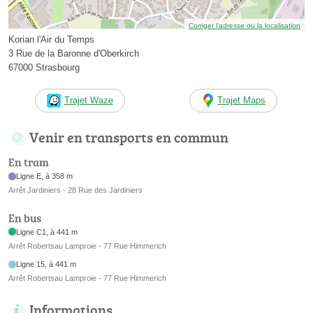
Corriger l’adresse ou la localisation
Korian l'Air du Temps
3 Rue de la Baronne d'Oberkirch
67000 Strasbourg
Trajet Waze
Trajet Maps
Venir en transports en commun
En tram
Ligne E, à 358 m
Arrêt Jardiniers - 28 Rue des Jardiniers
En bus
Ligne C1, à 441 m
Arrêt Robertsau Lamproie - 77 Rue Himmerich
Ligne 15, à 441 m
Arrêt Robertsau Lamproie - 77 Rue Himmerich
Informations