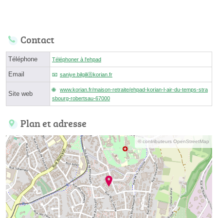
Contact
Téléphone
Téléphoner à l'ehpad
Email
saniye.bilgiliⓐkorian.fr
www.korian.fr/maison-retraite/ehpad-korian-l-air-du-temps-stra
Site web
sbourg-robertsau-67000
Plan et adresse
© contributeurs OpenStreetMap