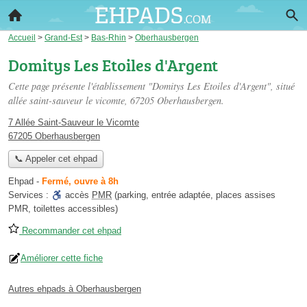
Accueil
>
Grand-Est
>
Bas-Rhin
>
Oberhausbergen
Domitys Les Etoiles d'Argent
Cette page présente l'établissement "Domitys Les Etoiles d'Argent", situé
allée saint-sauveur le vicomte
, 67205 Oberhausbergen.
7 Allée Saint-Sauveur le Vicomte
67205 Oberhausbergen
📞 Appeler cet ehpad
Ehpad
-
Fermé, ouvre à 8h
Services :
accès
PMR
(parking, entrée adaptée, places assises
PMR, toilettes accessibles)
Recommander cet ehpad
Améliorer cette fiche
Autres ehpads à Oberhausbergen