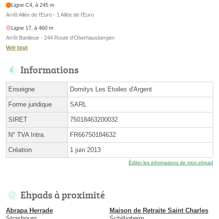
Ligne C4, à 245 m
Arrêt Allée de l'Euro - 1 Allée de l'Euro
Ligne 17, à 460 m
Arrêt Banlieue - 244 Route d'Oberhausbergen
Voir tout
Informations
Enseigne
Domitys Les Etoiles d'Argent
Forme juridique
SARL
SIRET
75018463200032
N° TVA Intra.
FR66750184632
Création
1 juin 2013
Éditer les informations de mon ehpad
Ehpads à proximité
Abrapa Herrade
Maison de Retraite Saint Charles
Strasbourg
Schiltigheim