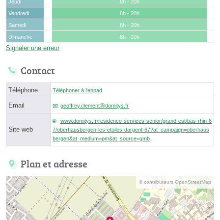
Jeudi
8h - 20h
Vendredi
8h - 20h
Samedi
8h - 20h
Dimanche
8h - 20h
Signaler une erreur
Contact
Téléphone
Téléphoner à l'ehpad
Email
geoffrey.clementⓐdomitys.fr
www.domitys.fr/residence-services-senior/grand-est/bas-rhin-6
Site web
7/oberhausbergen-les-etoiles-dargent-67?at_campaign=oberhaus
bergen&at_medium=pm&at_source=gmb
Plan et adresse
© contributeurs OpenStreetMap