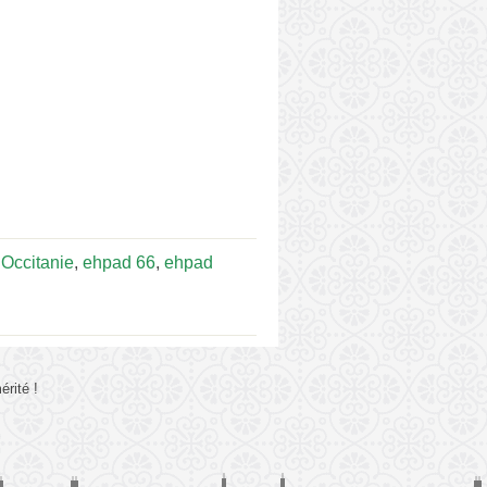
Occitanie
,
ehpad 66
,
ehpad
rité !