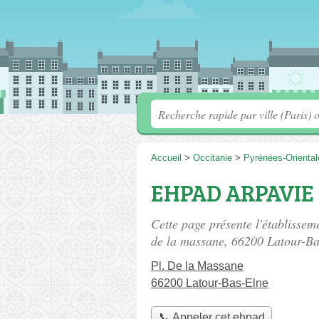
Accueil
>
Occitanie
>
Pyrénées-Oriental
EHPAD ARPAVIE d
Cette page présente l'établiss
de la massane
, 66200 Latour-Ba
Pl. De la Massane
66200 Latour-Bas-Elne
📞 Appeler cet ehpad