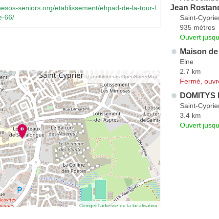
Jean Rostan
sos-seniors.org/etablissement/ehpad-de-la-tour-l
e-66/
Saint-Cyprie
935 mètres
Ouvert jusqu
Maison de
Elne
2.7 km
© contributeurs OpenStreetMap
Fermé, ouvr
DOMITYS L
Saint-Cyprie
3.4 km
Ouvert jusqu
Corriger l’adresse ou la localisation