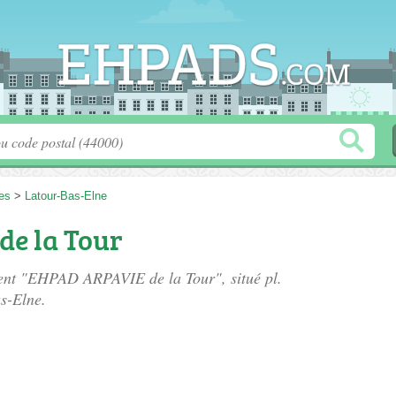
es
>
Latour-Bas-Elne
e la Tour
ement "EHPAD ARPAVIE de la Tour", situé
pl.
s-Elne.