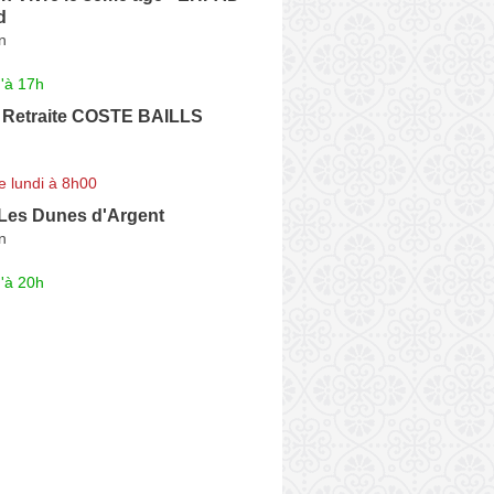
d
n
'à 17h
 Retraite COSTE BAILLS
e lundi à 8h00
es Dunes d'Argent
n
'à 20h