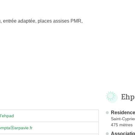
, entrée adaptée, places assises PMR,
Ehp
Residence
l'ehpad
Saint-Cyprie
475 mètres
omptaⓐarpavie.fr
Associati