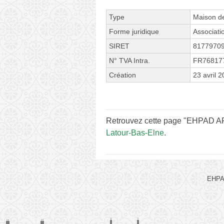
Type
Maison de
Forme juridique
Associati
SIRET
8177970
N° TVA Intra.
FR76817
Création
23 avril 
Retrouvez cette page "EHPAD ARP
Latour-Bas-Elne
.
EHPAD