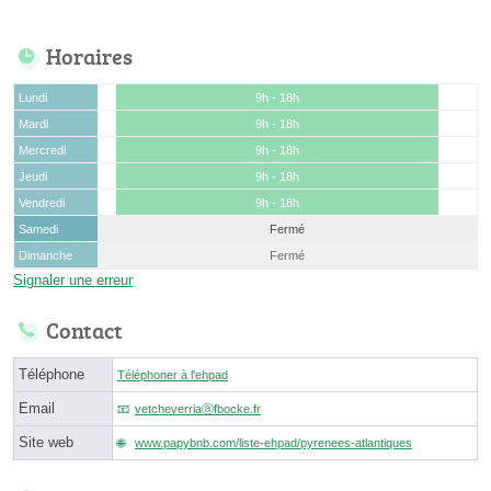
Horaires
Lundi
9h - 18h
Mardi
9h - 18h
Mercredi
9h - 18h
Jeudi
9h - 18h
Vendredi
9h - 18h
Samedi
Fermé
Dimanche
Fermé
Signaler une erreur
Contact
Téléphone
Téléphoner à l'ehpad
Email
vetcheverriaⓐfbocke.fr
Site web
www.papybnb.com/liste-ehpad/pyrenees-atlantiques