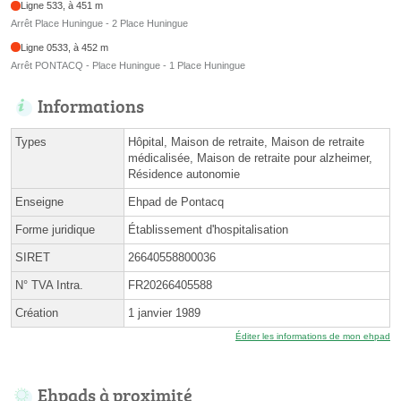
Ligne 533, à 451 m
Arrêt Place Huningue - 2 Place Huningue
Ligne 0533, à 452 m
Arrêt PONTACQ - Place Huningue - 1 Place Huningue
Informations
Types
Hôpital, Maison de retraite, Maison de retraite
médicalisée, Maison de retraite pour alzheimer,
Résidence autonomie
Enseigne
Ehpad de Pontacq
Forme juridique
Établissement d'hospitalisation
SIRET
26640558800036
N° TVA Intra.
FR20266405588
Création
1 janvier 1989
Éditer les informations de mon ehpad
Ehpads à proximité