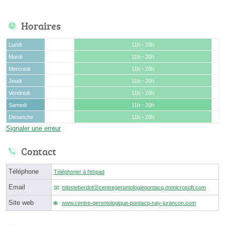
Horaires
Lundi
11h - 20h
Mardi
11h - 20h
Mercredi
11h - 20h
Jeudi
11h - 20h
Vendredi
11h - 20h
Samedi
11h - 20h
Dimanche
11h - 20h
Signaler une erreur
Contact
Téléphone
Téléphoner à l'ehpad
Email
mlosteberdotⓐcentregerontologiepontacq.onmicrosoft.com
Site web
www.centre-gerontologique-pontacq-nay-jurancon.com