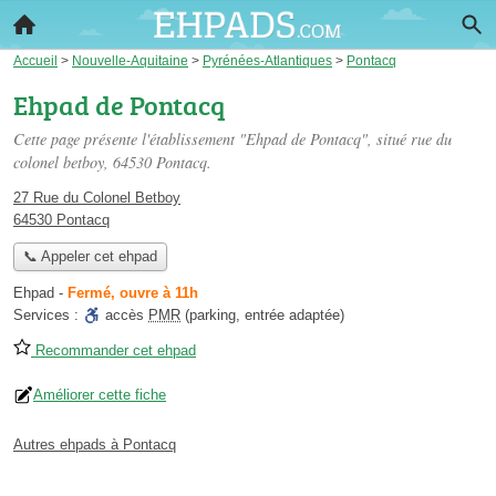
Accueil
>
Nouvelle-Aquitaine
>
Pyrénées-Atlantiques
>
Pontacq
Ehpad de Pontacq
Cette page présente l'établissement "Ehpad de Pontacq", situé
rue du
colonel betboy
, 64530 Pontacq.
27 Rue du Colonel Betboy
64530 Pontacq
📞 Appeler cet ehpad
Ehpad
-
Fermé, ouvre à 11h
Services :
accès
PMR
(parking, entrée adaptée)
Recommander cet ehpad
Améliorer cette fiche
Autres ehpads à Pontacq