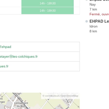
14h - 18h30
Nay
7 km
14h - 18h30
Fermé, ouvr
EHPAD Les 
Idron
8 km
l'ehpad
etayerⓐles-colchiques.fr
ues.fr
© contributeurs OpenStreetMap