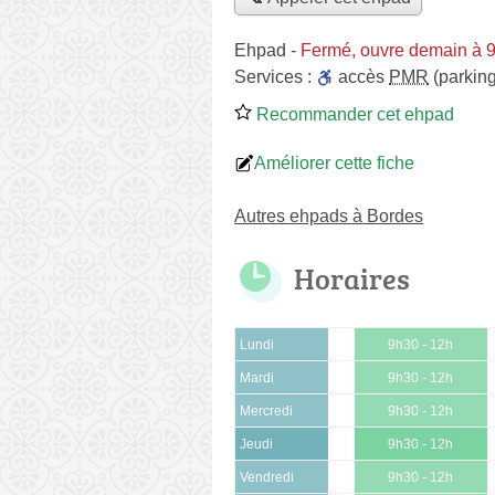
Ehpad
-
Fermé, ouvre demain à 
Services :
accès
PMR
(parking
Recommander cet ehpad
Améliorer cette fiche
Autres ehpads à Bordes
Horaires
Lundi
9h30 - 12h
Mardi
9h30 - 12h
Mercredi
9h30 - 12h
Jeudi
9h30 - 12h
Vendredi
9h30 - 12h