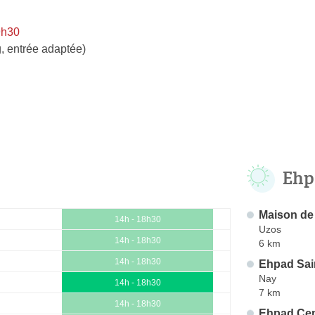
9h30
, entrée adaptée)
Ehp
Maison de
14h - 18h30
Uzos
14h - 18h30
6 km
14h - 18h30
Ehpad Sai
Nay
14h - 18h30
7 km
14h - 18h30
Ehpad Cen