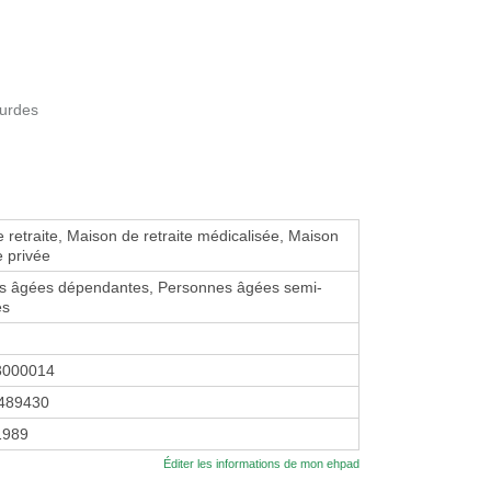
ourdes
 retraite, Maison de retraite médicalisée, Maison
e privée
s âgées dépendantes, Personnes âgées semi-
es
3000014
489430
 1989
Éditer les informations de mon ehpad