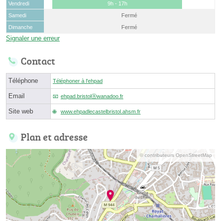
Vendredi
9h - 17h
Samedi
Fermé
Dimanche
Fermé
Signaler une erreur
Contact
Téléphone
Téléphoner à l'ehpad
Email
ehpad.bristolⓐwanadoo.fr
Site web
www.ehpadlecastelbristol.ahsm.fr
Plan et adresse
© contributeurs OpenStreetMap