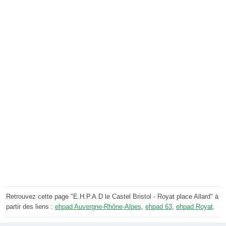
Retrouvez cette page "E.H.P.A.D le Castel Bristol - Royat place Allard" à
partir des liens :
ehpad Auvergne-Rhône-Alpes
,
ehpad 63
,
ehpad Royat
.