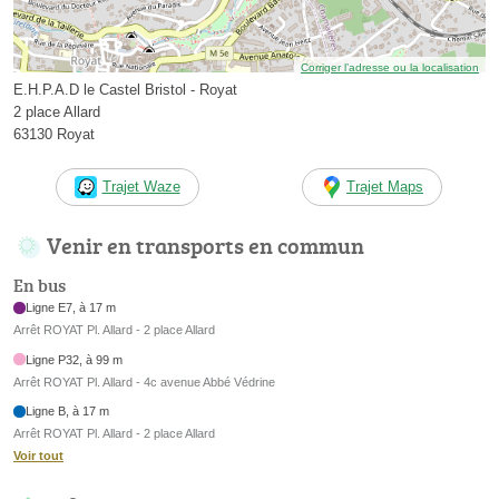
Corriger l’adresse ou la localisation
E.H.P.A.D le Castel Bristol - Royat
2 place Allard
63130 Royat
Trajet Waze
Trajet Maps
Venir en transports en commun
En bus
Ligne E7, à 17 m
Arrêt ROYAT Pl. Allard - 2 place Allard
Ligne P32, à 99 m
Arrêt ROYAT Pl. Allard - 4c avenue Abbé Védrine
Ligne B, à 17 m
Arrêt ROYAT Pl. Allard - 2 place Allard
Voir tout