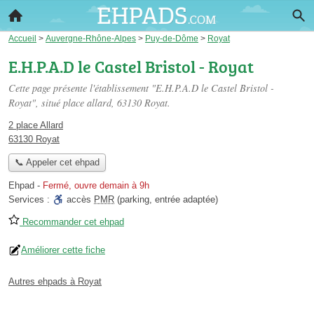
Accueil
>
Auvergne-Rhône-Alpes
>
Puy-de-Dôme
>
Royat
E.H.P.A.D le Castel Bristol - Royat
Cette page présente l'établissement "E.H.P.A.D le Castel Bristol -
Royat", situé
place allard
, 63130 Royat.
2 place Allard
63130 Royat
📞 Appeler cet ehpad
Ehpad
-
Fermé, ouvre demain à 9h
Services :
accès
PMR
(parking, entrée adaptée)
Recommander cet ehpad
Améliorer cette fiche
Autres ehpads à Royat