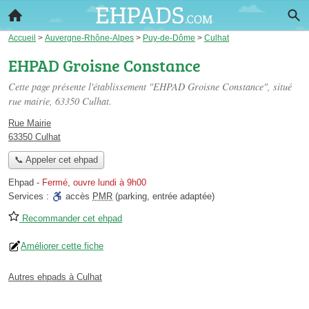
Accueil
>
Auvergne-Rhône-Alpes
>
Puy-de-Dôme
>
Culhat
EHPAD Groisne Constance
Cette page présente l'établissement "EHPAD Groisne Constance", situé
rue mairie
, 63350 Culhat.
Rue Mairie
63350 Culhat
📞 Appeler cet ehpad
Ehpad
-
Fermé, ouvre lundi à 9h00
Services :
accès
PMR
(parking, entrée adaptée)
Recommander cet ehpad
Améliorer cette fiche
Autres ehpads à Culhat