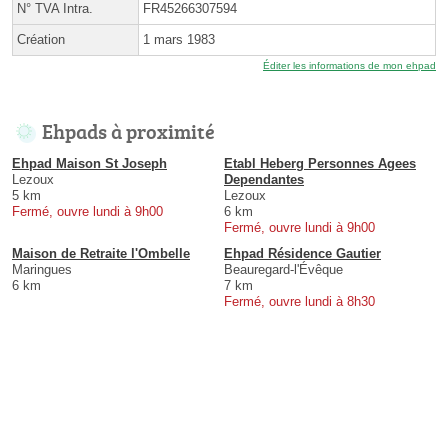
N° TVA Intra.
FR45266307594
Création
1 mars 1983
Éditer les informations de mon ehpad
Ehpads à proximité
Ehpad Maison St Joseph
Etabl Heberg Personnes Agees
Lezoux
Dependantes
5 km
Lezoux
Fermé, ouvre lundi à 9h00
6 km
Fermé, ouvre lundi à 9h00
Maison de Retraite l'Ombelle
Ehpad Résidence Gautier
Maringues
Beauregard-l'Évêque
6 km
7 km
Fermé, ouvre lundi à 8h30