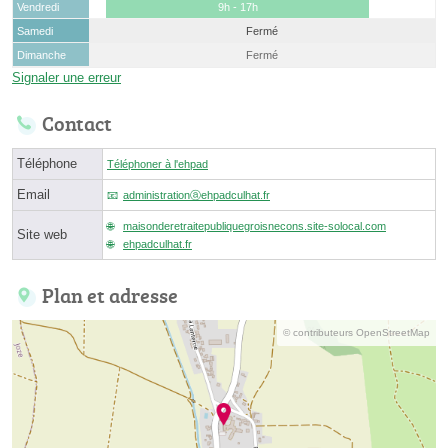
Vendredi
9h - 17h
Samedi
Fermé
Dimanche
Fermé
Signaler une erreur
Contact
Téléphone
Téléphoner à l'ehpad
Email
administrationⓐehpadculhat.fr
maisonderetraitepubliquegroisnecons.site-solocal.com
Site web
ehpadculhat.fr
Plan et adresse
© contributeurs OpenStreetMap