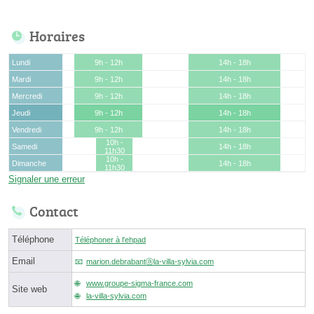
Horaires
Lundi
9h - 12h
14h - 18h
Mardi
9h - 12h
14h - 18h
Mercredi
9h - 12h
14h - 18h
Jeudi
9h - 12h
14h - 18h
Vendredi
9h - 12h
14h - 18h
10h -
Samedi
14h - 18h
11h30
10h -
Dimanche
14h - 18h
11h30
Signaler une erreur
Contact
Téléphone
Téléphoner à l'ehpad
Email
marion.debrabantⓐla-villa-sylvia.com
www.groupe-sigma-france.com
Site web
la-villa-sylvia.com