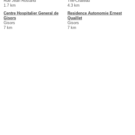
Rue Jean Rostand
Trie-Château
1.7 km
4.3 km
Centre Hospitalier General de
Residence Autonomie Ernest
Gisors
Quaillet
Gisors
Gisors
7 km
7 km