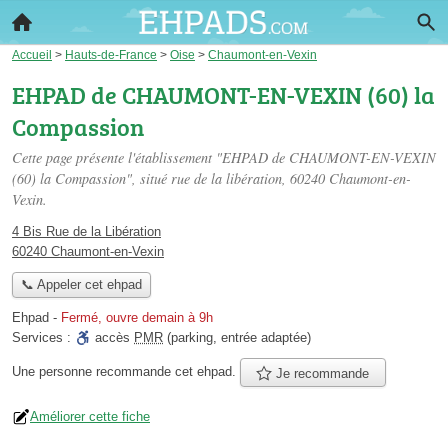
Accueil
>
Hauts-de-France
>
Oise
>
Chaumont-en-Vexin
EHPAD de CHAUMONT-EN-VEXIN (60) la
Compassion
Cette page présente l'établissement "EHPAD de CHAUMONT-EN-VEXIN
(60) la Compassion", situé
rue de la libération
, 60240 Chaumont-en-
Vexin.
4 Bis Rue de la Libération
60240 Chaumont-en-Vexin
📞 Appeler cet ehpad
Ehpad
-
Fermé, ouvre demain à 9h
Services :
accès
PMR
(parking, entrée adaptée)
Une personne
recommande
cet ehpad.
Je recommande
Améliorer cette fiche