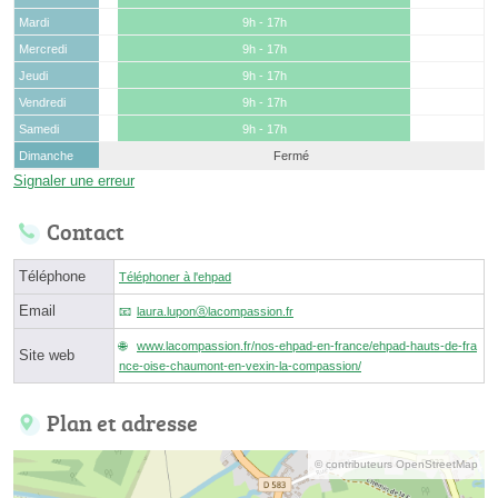
Mardi
9h - 17h
Mercredi
9h - 17h
Jeudi
9h - 17h
Vendredi
9h - 17h
Samedi
9h - 17h
Dimanche
Fermé
Signaler une erreur
Contact
Téléphone
Téléphoner à l'ehpad
Email
laura.luponⓐlacompassion.fr
www.lacompassion.fr/nos-ehpad-en-france/ehpad-hauts-de-fra
Site web
nce-oise-chaumont-en-vexin-la-compassion/
Plan et adresse
© contributeurs OpenStreetMap