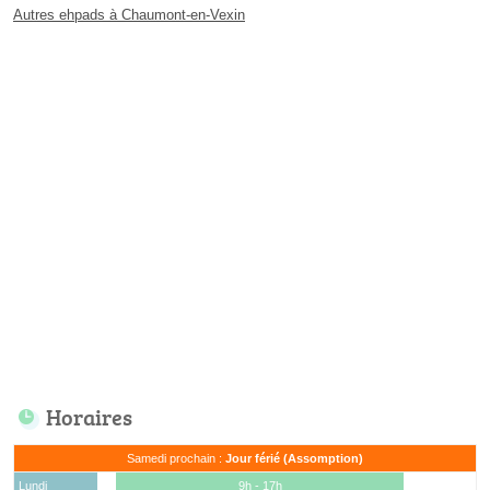
Autres ehpads à Chaumont-en-Vexin
Horaires
Samedi prochain :
Jour férié (Assomption)
Lundi
9h - 17h