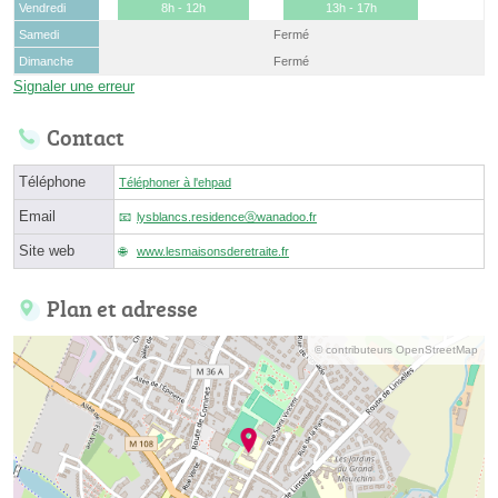
Vendredi
8h - 12h
13h - 17h
Samedi
Fermé
Dimanche
Fermé
Signaler une erreur
Contact
Téléphone
Téléphoner à l'ehpad
Email
lysblancs.residenceⓐwanadoo.fr
Site web
www.lesmaisonsderetraite.fr
Plan et adresse
© contributeurs OpenStreetMap