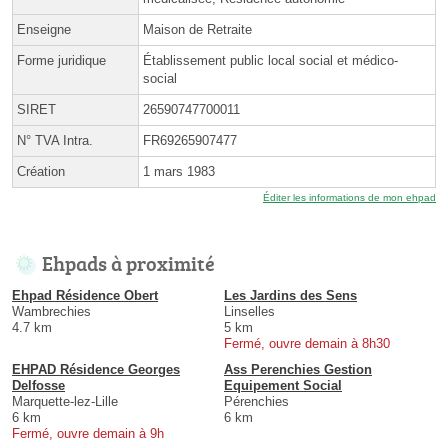
Enseigne
Maison de Retraite
Forme juridique
Établissement public local social et médico-
social
SIRET
26590747700011
N° TVA Intra.
FR69265907477
Création
1 mars 1983
Éditer les informations de mon ehpad
Ehpads à proximité
Ehpad Résidence Obert
Les Jardins des Sens
Wambrechies
Linselles
4.7 km
5 km
Fermé, ouvre demain à 8h30
EHPAD Résidence Georges
Ass Perenchies Gestion
Delfosse
Equipement Social
Marquette-lez-Lille
Pérenchies
6 km
6 km
Fermé, ouvre demain à 9h