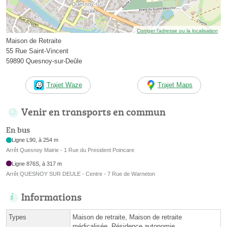
Corriger l’adresse ou la localisation
Maison de Retraite
55 Rue Saint-Vincent
59890 Quesnoy-sur-Deûle
Trajet Waze
Trajet Maps
Venir en transports en commun
En bus
Ligne L90, à 254 m
Arrêt Quesnoy Mairie - 1 Rue du President Poincare
Ligne 876S, à 317 m
Arrêt QUESNOY SUR DEULE - Centre - 7 Rue de Warneton
Informations
Types
Maison de retraite, Maison de retraite
médicalisée, Résidence autonomie