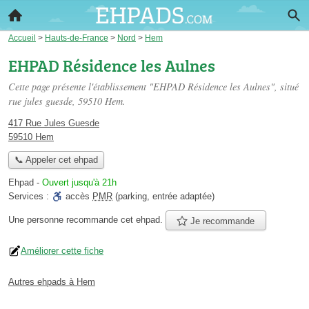
Accueil
>
Hauts-de-France
>
Nord
>
Hem
EHPAD Résidence les Aulnes
Cette page présente l'établissement "EHPAD Résidence les Aulnes", situé
rue jules guesde
, 59510 Hem.
417 Rue Jules Guesde
59510 Hem
📞 Appeler cet ehpad
Ehpad
-
Ouvert jusqu'à 21h
Services :
accès
PMR
(parking, entrée adaptée)
Une personne
recommande
cet ehpad.
Je recommande
Améliorer cette fiche
Autres ehpads à Hem