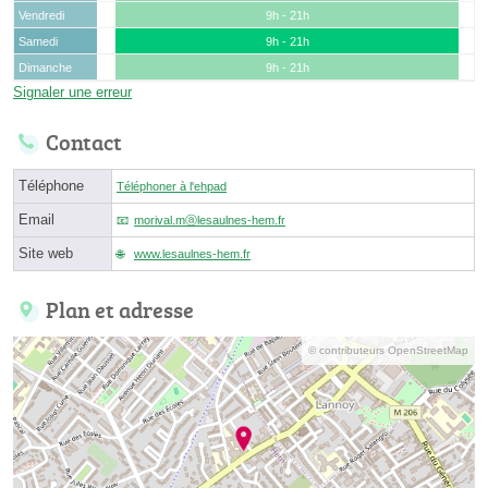
Vendredi
9h - 21h
Samedi
9h - 21h
Dimanche
9h - 21h
Signaler une erreur
Contact
Téléphone
Téléphoner à l'ehpad
Email
morival.mⓐlesaulnes-hem.fr
Site web
www.lesaulnes-hem.fr
Plan et adresse
© contributeurs OpenStreetMap