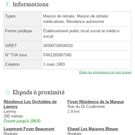
Informations
Types
Maison de retraite, Maison de retraite
médicalisée, Résidence autonomie
Forme juridique
Établissement public local social et médico-
social
SIRET
26590734500010
N° TVA Intra.
FR61265907345
Création
1 mars 1983
Éditer les informations de mon ehpad
Ehpads à proximité
Résidence Les Orchidées de
Foyer Résidence de la Marque
Lannoy
Rue du Dr Coubronne
Lannoy
1.9 km
295 mètres
Ouvert jusqu'à 19h30
Logement Foyer Beaumont
Ehpad Les Maisons Bleues
Roubaix
Roubaix