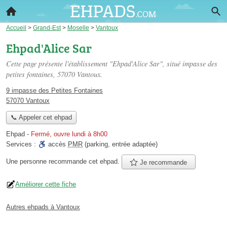
Accueil
>
Grand-Est
>
Moselle
>
Vantoux
Ehpad'Alice Sar
Cette page présente l'établissement "Ehpad'Alice Sar", situé
impasse des
petites fontaines
, 57070 Vantoux.
9 impasse des Petites Fontaines
57070 Vantoux
📞 Appeler cet ehpad
Ehpad
-
Fermé, ouvre lundi à 8h00
Services :
accès
PMR
(parking, entrée adaptée)
Une personne
recommande
cet ehpad.
Je recommande
Améliorer cette fiche
Autres ehpads à Vantoux