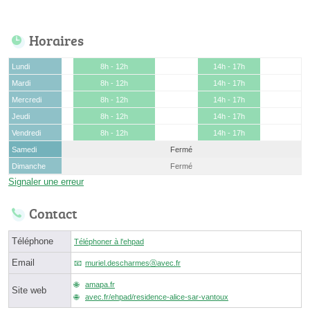
Horaires
Lundi
8h - 12h
14h - 17h
Mardi
8h - 12h
14h - 17h
Mercredi
8h - 12h
14h - 17h
Jeudi
8h - 12h
14h - 17h
Vendredi
8h - 12h
14h - 17h
Samedi
Fermé
Dimanche
Fermé
Signaler une erreur
Contact
Téléphone
Téléphoner à l'ehpad
Email
muriel.descharmesⓐavec.fr
amapa.fr
Site web
avec.fr/ehpad/residence-alice-sar-vantoux