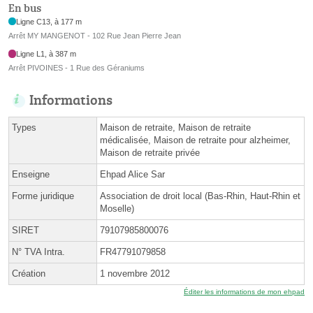
En bus
Ligne C13, à 177 m
Arrêt MY MANGENOT - 102 Rue Jean Pierre Jean
Ligne L1, à 387 m
Arrêt PIVOINES - 1 Rue des Géraniums
Informations
Types
Maison de retraite, Maison de retraite
médicalisée, Maison de retraite pour alzheimer,
Maison de retraite privée
Enseigne
Ehpad Alice Sar
Forme juridique
Association de droit local (Bas-Rhin, Haut-Rhin et
Moselle)
SIRET
79107985800076
N° TVA Intra.
FR47791079858
Création
1 novembre 2012
Éditer les informations de mon ehpad