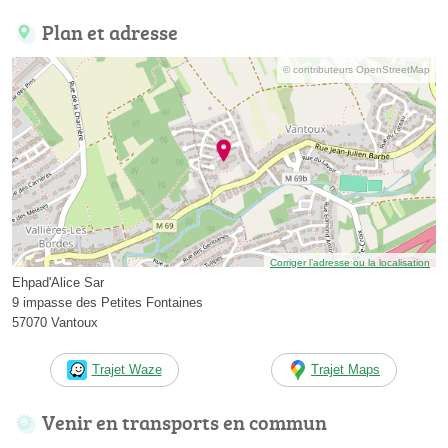
Plan et adresse
© contributeurs OpenStreetMap
Corriger l’adresse ou la localisation
Ehpad'Alice Sar
9 impasse des Petites Fontaines
57070 Vantoux
Trajet Waze
Trajet Maps
Venir en transports en commun