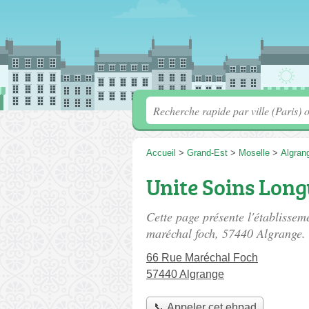
Accueil
>
Grand-Est
>
Moselle
>
Algran
Unite Soins Lon
Cette page présente l'établisse
maréchal foch
, 57440 Algrange.
66 Rue Maréchal Foch
57440 Algrange
📞 Appeler cet ehpad