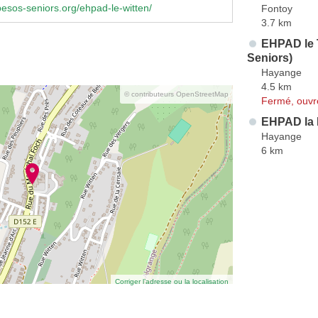
sos-seniors.org/ehpad-le-witten/
Fontoy
3.7 km
EHPAD le 
Seniors)
Hayange
4.5 km
© contributeurs OpenStreetMap
Fermé, ouvr
EHPAD la 
Hayange
6 km
Corriger l’adresse ou la localisation