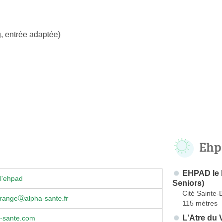
, entrée adaptée)
Ehp
EHPAD le 
l'ehpad
Seniors)
Cité Sainte-
grangeⓐalpha-sante.fr
115 mètres
L'Atre du 
-sante.com