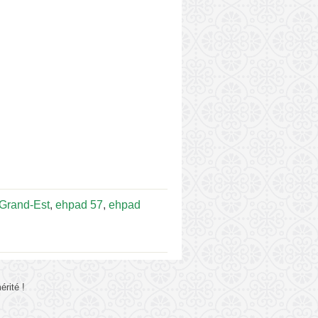
Grand-Est
,
ehpad 57
,
ehpad
rité !