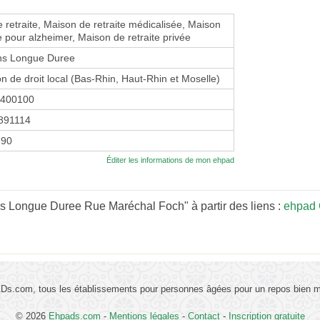
 retraite, Maison de retraite médicalisée, Maison
te pour alzheimer, Maison de retraite privée
ins Longue Duree
on de droit local (Bas-Rhin, Haut-Rhin et Moselle)
1400100
891114
990
Éditer les informations de mon ehpad
s Longue Duree Rue Maréchal Foch" à partir des liens :
ehpad 
s.com, tous les établissements pour personnes âgées pour un repos bien mé
© 2026
Ehpads.com
-
Mentions légales
-
Contact
-
Inscription gratuite