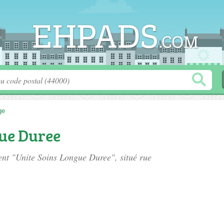
ge
gue Duree
ment "Unite Soins Longue Duree", situé
rue