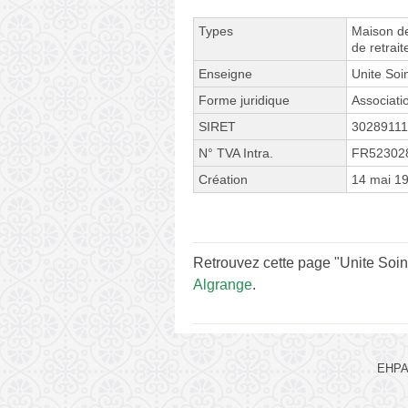
Types
Maison de
de retrai
Enseigne
Unite So
Forme juridique
Associati
SIRET
3028911
N° TVA Intra.
FR52302
Création
14 mai 1
Retrouvez cette page "Unite Soin
Algrange
.
EHPAD