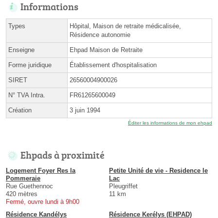
Informations
Types
Hôpital, Maison de retraite médicalisée,
Résidence autonomie
Enseigne
Ehpad Maison de Retraite
Forme juridique
Établissement d'hospitalisation
SIRET
26560004900026
N° TVA Intra.
FR61265600049
Création
3 juin 1994
Éditer les informations de mon ehpad
Ehpads à proximité
Logement Foyer Res la
Petite Unité de vie - Residence le
Pommeraie
Lac
Rue Guethennoc
Pleugriffet
420 mètres
11 km
Fermé, ouvre lundi à 9h00
Résidence Kandélys
Résidence Kerélys (EHPAD)