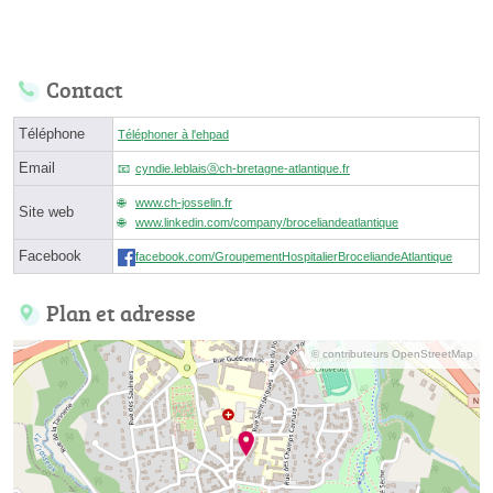
Contact
Téléphone
Téléphoner à l'ehpad
Email
cyndie.leblaisⓐch-bretagne-atlantique.fr
www.ch-josselin.fr
Site web
www.linkedin.com/company/broceliandeatlantique
Facebook
facebook.com/GroupementHospitalierBroceliandeAtlantique
Plan et adresse
© contributeurs OpenStreetMap