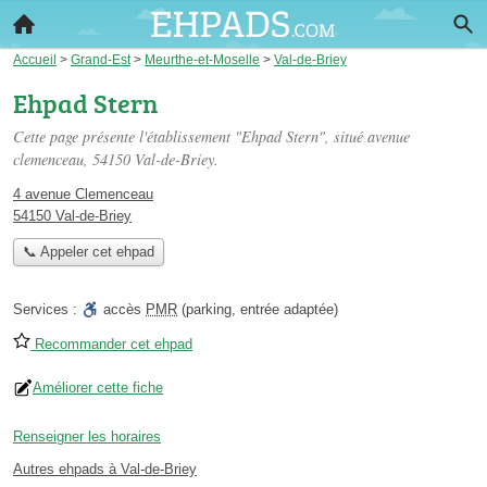
Accueil
>
Grand-Est
>
Meurthe-et-Moselle
>
Val-de-Briey
Ehpad Stern
Cette page présente l'établissement "Ehpad Stern", situé
avenue
clemenceau
, 54150 Val-de-Briey.
4 avenue Clemenceau
54150 Val-de-Briey
📞 Appeler cet ehpad
Services :
accès
PMR
(parking, entrée adaptée)
Recommander cet ehpad
Améliorer cette fiche
Renseigner les horaires
Autres ehpads à Val-de-Briey