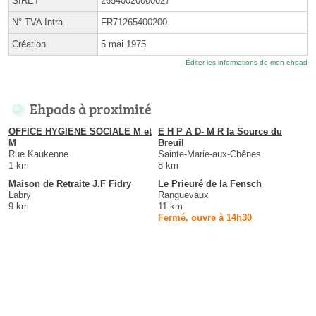
SIRET
26540020000027
N° TVA Intra.
FR71265400200
Création
5 mai 1975
Éditer les informations de mon ehpad
Ehpads à proximité
OFFICE HYGIENE SOCIALE M et
E H P A D- M R la Source du
M
Breuil
Rue Kaukenne
Sainte-Marie-aux-Chênes
1 km
8 km
Maison de Retraite J.F Fidry
Le Prieuré de la Fensch
Labry
Ranguevaux
9 km
11 km
Fermé, ouvre à 14h30