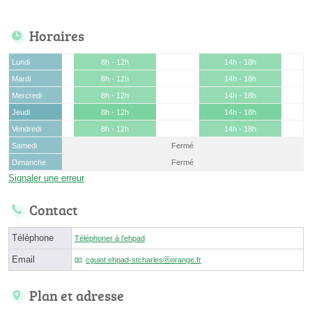
Horaires
Lundi
8h - 12h
14h - 18h
Mardi
8h - 12h
14h - 18h
Mercredi
8h - 12h
14h - 18h
Jeudi
8h - 12h
14h - 18h
Vendredi
8h - 12h
14h - 18h
Samedi
Fermé
Dimanche
Fermé
Signaler une erreur
Contact
Téléphone
Téléphoner à l'ehpad
Email
cguiot.ehpad-stcharlesⓐorange.fr
Plan et adresse