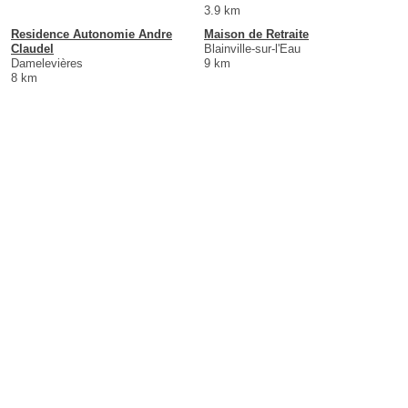
3.9 km
Residence Autonomie Andre
Maison de Retraite
Claudel
Blainville-sur-l'Eau
Damelevières
9 km
8 km