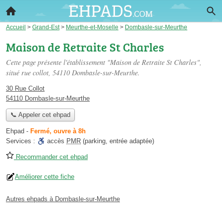
Accueil
>
Grand-Est
>
Meurthe-et-Moselle
>
Dombasle-sur-Meurthe
Maison de Retraite St Charles
Cette page présente l'établissement "Maison de Retraite St Charles",
situé
rue collot
, 54110 Dombasle-sur-Meurthe.
30 Rue Collot
54110 Dombasle-sur-Meurthe
📞 Appeler cet ehpad
Ehpad
-
Fermé, ouvre à 8h
Services :
accès
PMR
(parking, entrée adaptée)
Recommander cet ehpad
Améliorer cette fiche
Autres ehpads à Dombasle-sur-Meurthe