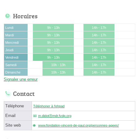
Horaires
Lundi
9h - 13h
14h - 17h
Mardi
9h - 13h
14h - 17h
Mercredi
9h - 13h
14h - 17h
Jeudi
9h - 13h
14h - 17h
Vendredi
9h - 13h
14h - 17h
Samedi
10h - 13h
14h - 17h
Dimanche
10h - 13h
14h - 17h
Signaler une erreur
Contact
Téléphone
Téléphoner à l'ehpad
Email
m.didotⓐmdr.fvdp.org
Site web
www.fondation-vincent-de-paul.org/personnes-agees/