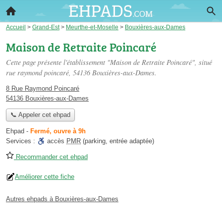
Accueil
>
Grand-Est
>
Meurthe-et-Moselle
>
Bouxières-aux-Dames
Maison de Retraite Poincaré
Cette page présente l'établissement "Maison de Retraite Poincaré", situé
rue raymond poincaré
, 54136 Bouxières-aux-Dames.
8 Rue Raymond Poincaré
54136 Bouxières-aux-Dames
📞 Appeler cet ehpad
Ehpad
-
Fermé, ouvre à 9h
Services :
accès
PMR
(parking, entrée adaptée)
Recommander cet ehpad
Améliorer cette fiche
Autres ehpads à Bouxières-aux-Dames