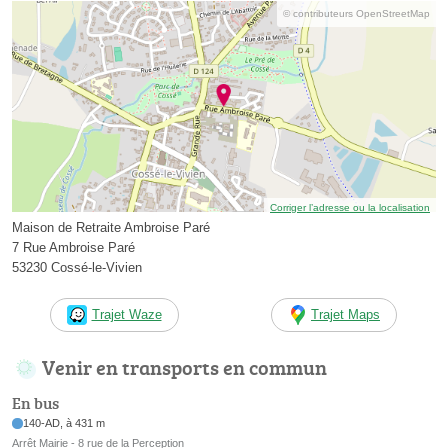
© contributeurs OpenStreetMap
Corriger l’adresse ou la localisation
Maison de Retraite Ambroise Paré
7 Rue Ambroise Paré
53230 Cossé-le-Vivien
Trajet Waze
Trajet Maps
Venir en transports en commun
En bus
140-AD, à 431 m
Arrêt Mairie - 8 rue de la Perception