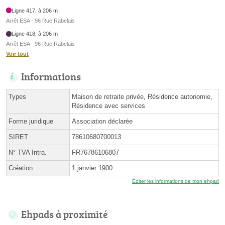
Ligne 417, à 206 m
Arrêt ESA - 96 Rue Rabelais
Ligne 418, à 206 m
Arrêt ESA - 96 Rue Rabelais
Voir tout
Informations
Types
Maison de retraite privée, Résidence autonomie,
Résidence avec services
Forme juridique
Association déclarée
SIRET
78610680700013
N° TVA Intra.
FR76786106807
Création
1 janvier 1900
Éditer les informations de mon ehpad
Ehpads à proximité