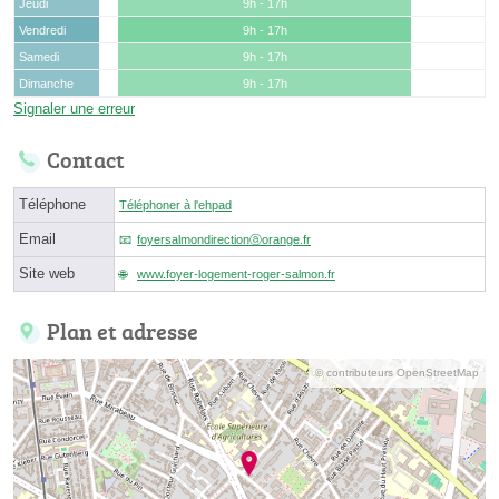
Jeudi
9h - 17h
Vendredi
9h - 17h
Samedi
9h - 17h
Dimanche
9h - 17h
Signaler une erreur
Contact
Téléphone
Téléphoner à l'ehpad
Email
foyersalmondirectionⓐorange.fr
Site web
www.foyer-logement-roger-salmon.fr
Plan et adresse
© contributeurs OpenStreetMap