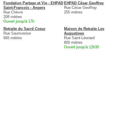
Fondation Partage et Vie - EHPAD
EHPAD César Geoffray
Saint-François - Angers
Rue César Geoffray
Rue Chèvre
255 mètres
208 mètres
Ouvert jusqu'à 17h
Retraite du Sacré Coeur
Maison de Retraite Les
Rue Saumuroise
Augustines
665 mètres
Rue Saint-Léonard
800 mètres
Ouvert jusqu'à 12h30