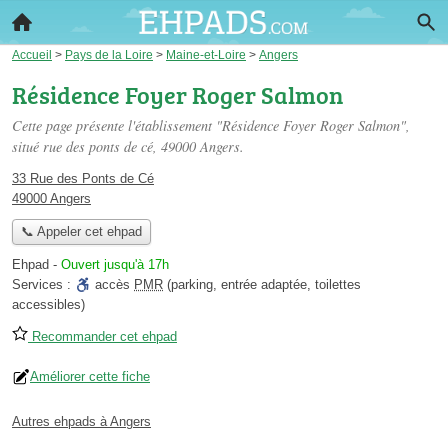
Accueil
>
Pays de la Loire
>
Maine-et-Loire
>
Angers
Résidence Foyer Roger Salmon
Cette page présente l'établissement "Résidence Foyer Roger Salmon",
situé
rue des ponts de cé
, 49000 Angers.
33 Rue des Ponts de Cé
49000 Angers
📞 Appeler cet ehpad
Ehpad
-
Ouvert jusqu'à 17h
Services :
accès
PMR
(parking, entrée adaptée, toilettes
accessibles)
Recommander cet ehpad
Améliorer cette fiche
Autres ehpads à Angers