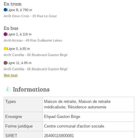
En tram
Ligne B, à 790 m
Arrêt Deux-Croix - 20 Rue Le Gouz
En bus
Ligne 2, à 116 m
Arrêt Arceau - 49 Rue Guillaume Lekeu
Ligne 5, à 85 m
Arrêt Camélia - 66 Boulevard Gaston Birgé
Ligne 11, à 85 m
Arrêt Camélia - 66 Boulevard Gaston Birgé
Voir tout
Informations
Types
Maison de retraite, Maison de retraite
médicalisée, Résidence autonomie
Enseigne
Ehpad Gaston Birge
Forme juridique
Centre communal d'action sociale
SIRET
26490115800081