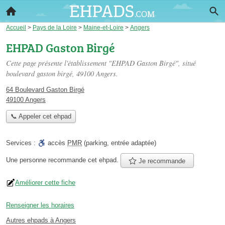
Accueil
>
Pays de la Loire
>
Maine-et-Loire
>
Angers
EHPAD Gaston Birgé
Cette page présente l'établissement "EHPAD Gaston Birgé", situé
boulevard gaston birgé
, 49100 Angers.
64 Boulevard Gaston Birgé
49100 Angers
📞 Appeler cet ehpad
Services :
accès
PMR
(parking, entrée adaptée)
Une personne
recommande
cet ehpad.
Je recommande
Améliorer cette fiche
Renseigner les horaires
Autres ehpads à Angers