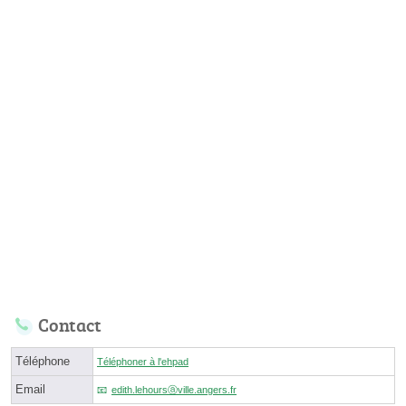
Contact
Téléphone
Téléphoner à l'ehpad
Email
edith.lehoursⓐville.angers.fr