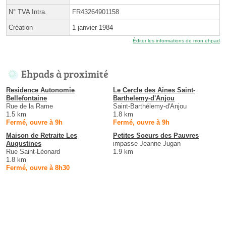
N° TVA Intra.
FR43264901158
Création
1 janvier 1984
Éditer les informations de mon ehpad
Ehpads à proximité
Residence Autonomie
Le Cercle des Aines Saint-
Bellefontaine
Barthelemy-d'Anjou
Rue de la Rame
Saint-Barthélemy-d'Anjou
1.5 km
1.8 km
Fermé, ouvre à 9h
Fermé, ouvre à 9h
Maison de Retraite Les
Petites Soeurs des Pauvres
Augustines
impasse Jeanne Jugan
Rue Saint-Léonard
1.9 km
1.8 km
Fermé, ouvre à 8h30