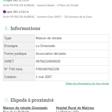
Ligne 260, à 170 m
Arrêt PEYRE EN AUBRAC - Aumont Mairie - 6 Place du Portail
Ligne 283, à 512 m
Arrêt PEYRE EN AUBRAC - Aumont Gare SNCF - 331 Avenue de la Gare
Informations
Type
Maison de retraite
Enseigne
La Ginestade
Forme juridique
Association déclarée
SIRET
49766210600028
N° TVA Intra.
FR63497662106
Création
1 mai 2007
Éditer les informations de mon ehpad
Ehpads à proximité
Maison de retraite Ginestado
Hopital Rural de Malzieu
Rue de la Paillade
Le Malzieu-Ville