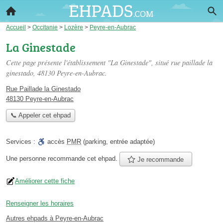
Accueil
>
Occitanie
>
Lozère
>
Peyre-en-Aubrac
La Ginestade
Cette page présente l'établissement "La Ginestade", situé
rue paillade la
ginestado
, 48130 Peyre-en-Aubrac.
Rue Paillade la Ginestado
48130 Peyre-en-Aubrac
📞 Appeler cet ehpad
Services :
accès
PMR
(parking, entrée adaptée)
Une personne
recommande
cet ehpad.
Je recommande
Améliorer cette fiche
Renseigner les horaires
Autres ehpads à Peyre-en-Aubrac