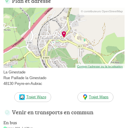
Plan et adresse
© contributeurs OpenStreetMap
Corriger l’adresse ou la localisation
La Ginestade
Rue Paillade la Ginestado
48130 Peyre-en-Aubrac
Trajet Waze
Trajet Maps
Venir en transports en commun
En bus