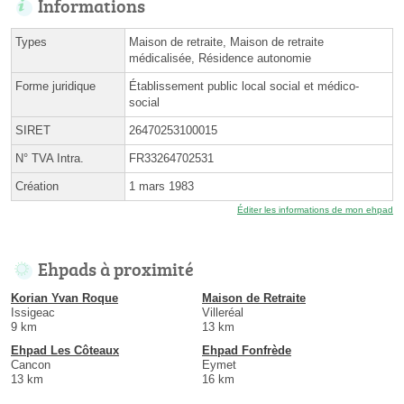
Informations
Types
Maison de retraite, Maison de retraite
médicalisée, Résidence autonomie
Forme juridique
Établissement public local social et médico-
social
SIRET
26470253100015
N° TVA Intra.
FR33264702531
Création
1 mars 1983
Éditer les informations de mon ehpad
Ehpads à proximité
Korian Yvan Roque
Maison de Retraite
Issigeac
Villeréal
9 km
13 km
Ehpad Les Côteaux
Ehpad Fonfrède
Cancon
Eymet
13 km
16 km