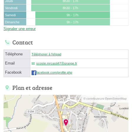
Jeudi
8h30 - 17h
Vendredi
8h30 - 17h
Samedi
9h - 17h
Dimanche
9h - 17h
Signaler une erreur
Contact
Téléphone
Téléphoner à l'ehpad
Email
scoste.mrcasti47ⓐorange.fr
Facebook
facebook.com/profile.php
Plan et adresse
© contributeurs OpenStreetMap