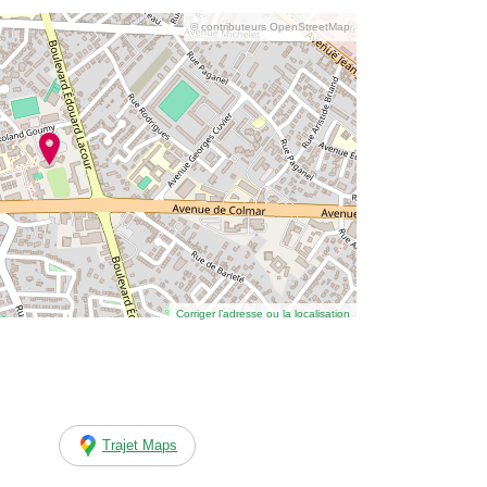
© contributeurs OpenStreetMap
Corriger l’adresse ou la localisation
Trajet Maps