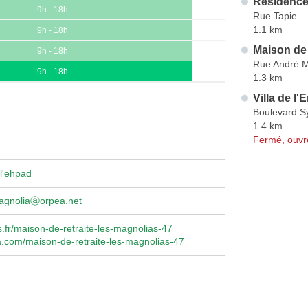
Résidence
9h - 18h
Rue Tapie
1.1 km
9h - 18h
Maison de
9h - 18h
Rue André 
9h - 18h
1.3 km
Villa de l'
Boulevard S
1.4 km
Fermé, ouvr
l'ehpad
magnoliaⓐorpea.net
fr/maison-de-retraite-les-magnolias-47
.com/maison-de-retraite-les-magnolias-47