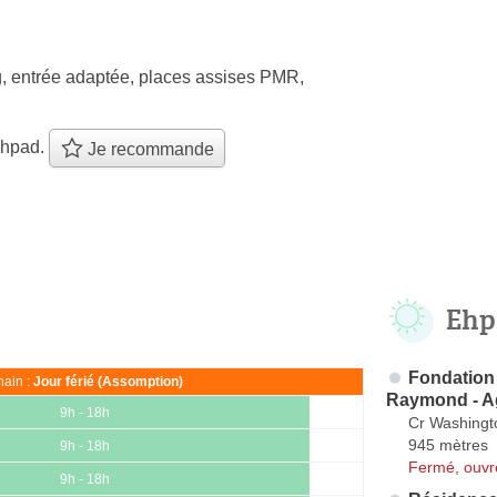
, entrée adaptée, places assises PMR,
ehpad.
Je recommande
Ehp
Fondation 
ain :
Jour férié (Assomption)
Raymond - A
9h - 18h
Cr Washingt
945 mètres
9h - 18h
Fermé, ouvr
9h - 18h