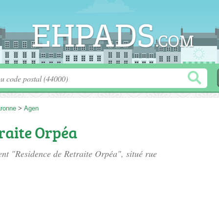
aronne
>
Agen
raite Orpéa
ment "Residence de Retraite Orpéa", situé
rue