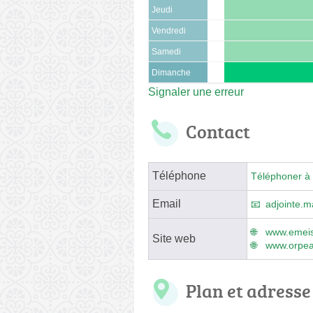
Jeudi
Vendredi
Samedi
Dimanche
Signaler une erreur
Contact
Téléphone
Téléphoner à 
Email
adjointe.
www.emeis.
Site web
www.orpea
Plan et adresse