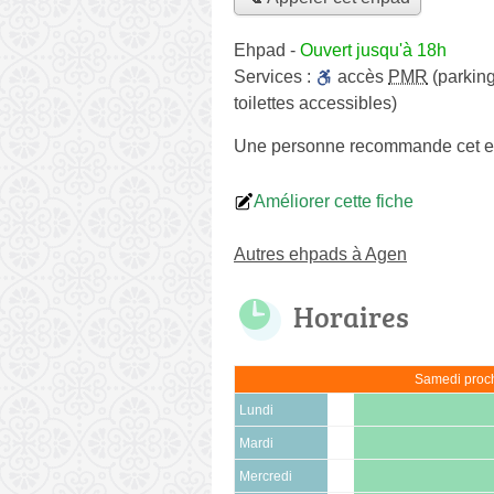
Ehpad
-
Ouvert jusqu'à 18h
Services :
accès
PMR
(parking
toilettes accessibles)
Une personne
recommande
cet 
Améliorer cette fiche
Autres ehpads à Agen
Horaires
Samedi proch
Lundi
Mardi
Mercredi