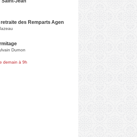
 Saint-Jean
 retraite des Remparts Agen
Mazeau
Ermitage
ylvain Dumon
e demain à 9h