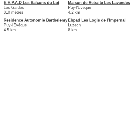
E.H.P.A.D Les Balcons du Lot
Maison de Retraite Les Lavandes
Les Gardes
Puy-l'Évêque
810 mètres
4.2 km
Residence Autonomie Barthelemy
Ehpad Les Logis de l'Impernal
Puy-l'Évêque
Luzech
4.5 km
8 km