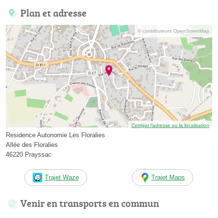
Plan et adresse
© contributeurs OpenStreetMap
Corriger l’adresse ou la localisation
Residence Autonomie Les Floralies
Allée des Floralies
46220 Prayssac
Trajet Waze
Trajet Maps
Venir en transports en commun