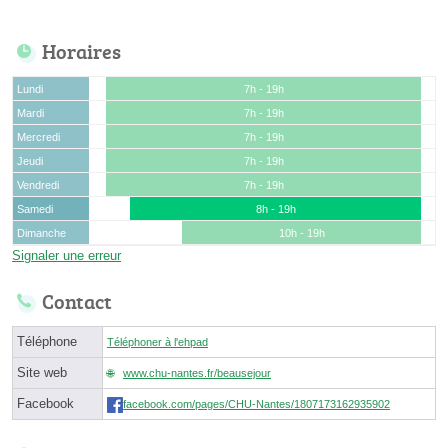
Horaires
Lundi
7h - 19h
Mardi
7h - 19h
Mercredi
7h - 19h
Jeudi
7h - 19h
Vendredi
7h - 19h
Samedi
8h - 19h
Dimanche
10h - 19h
Signaler une erreur
Contact
Téléphone
Téléphoner à l'ehpad
Site web
www.chu-nantes.fr/beausejour
Facebook
facebook.com/pages/CHU-Nantes/1807173162935902