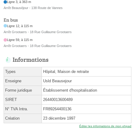
Ligne 3, à 363 m
Arrêt Beauséjour - 138 Route de Vannes
En bus
Ligne 12, à 115 m
Arrêt Grootaers - 18 Rue Guillaume Grootaers
Ligne 59, à 115 m
Arrêt Grootaers - 18 Rue Guillaume Grootaers
Informations
Types
Hôpital, Maison de retraite
Enseigne
Usld Beausejour
Forme juridique
Établissement d'hospitalisation
SIRET
26440013600489
N° TVA Intra.
FR89264400136
Création
23 décembre 1997
Éditer les informations de mon ehpad