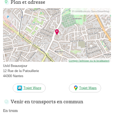
Plan et adresse
© contributeurs OpenStreetMap
Corriger l’adresse ou la localisation
Usld Beausejour
12 Rue de la Patouillerie
44300 Nantes
Trajet Waze
Trajet Maps
Venir en transports en commun
En tram