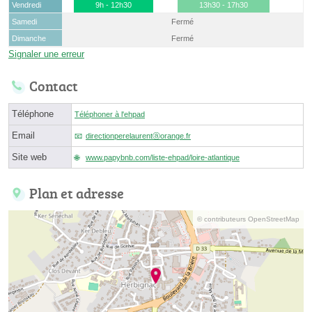
Vendredi
9h - 12h30
13h30 - 17h30
Samedi
Fermé
Dimanche
Fermé
Signaler une erreur
Contact
Téléphone
Téléphoner à l'ehpad
Email
directionperelaurentⓐorange.fr
Site web
www.papybnb.com/liste-ehpad/loire-atlantique
Plan et adresse
© contributeurs OpenStreetMap