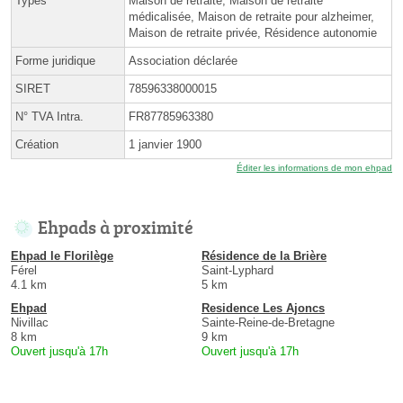
Types
Maison de retraite, Maison de retraite
médicalisée, Maison de retraite pour alzheimer,
Maison de retraite privée, Résidence autonomie
Forme juridique
Association déclarée
SIRET
78596338000015
N° TVA Intra.
FR87785963380
Création
1 janvier 1900
Éditer les informations de mon ehpad
Ehpads à proximité
Ehpad le Florilège
Résidence de la Brière
Férel
Saint-Lyphard
4.1 km
5 km
Ehpad
Residence Les Ajoncs
Nivillac
Sainte-Reine-de-Bretagne
8 km
9 km
Ouvert jusqu'à 17h
Ouvert jusqu'à 17h