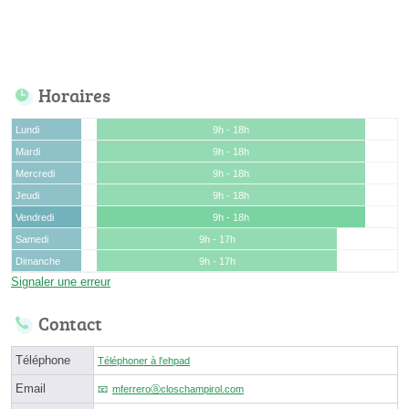
Horaires
Lundi
9h - 18h
Mardi
9h - 18h
Mercredi
9h - 18h
Jeudi
9h - 18h
Vendredi
9h - 18h
Samedi
9h - 17h
Dimanche
9h - 17h
Signaler une erreur
Contact
Téléphone
Téléphoner à l'ehpad
Email
mferreroⓐcloschampirol.com