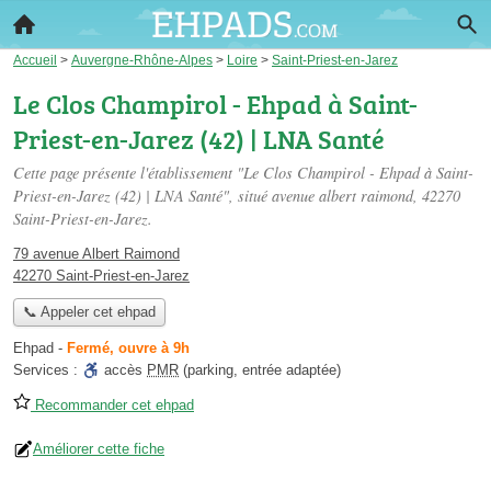
Accueil
>
Auvergne-Rhône-Alpes
>
Loire
>
Saint-Priest-en-Jarez
Le Clos Champirol - Ehpad à Saint-
Priest-en-Jarez (42) | LNA Santé
Cette page présente l'établissement "Le Clos Champirol - Ehpad à Saint-
Priest-en-Jarez (42) | LNA Santé", situé
avenue albert raimond
, 42270
Saint-Priest-en-Jarez.
79 avenue Albert Raimond
42270 Saint-Priest-en-Jarez
📞 Appeler cet ehpad
Ehpad
-
Fermé, ouvre à 9h
Services :
accès
PMR
(parking, entrée adaptée)
Recommander cet ehpad
Améliorer cette fiche