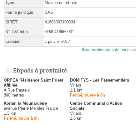
Type
Maison de retraite
Forme juridique
SAS
SIRET
41866003100034
N° TVA Intra.
FR49418660031
Création
1 janvier 2017
Éditer les informations de mon ehpad
Ehpads à proximité
ORPEA Résidence Saint Priest
DOMITYS - Les Passementiers
Affiliée
Villars
A Rue Pasteur
1.1 km
890 mètres
Fermé, ouvre à 8h
Korian la Mounardière
Centre Communal d'Action
avenue Pierre Mendès France
Sociale
1.3 km
Villars
Fermé, ouvre à 8h
1.6 km