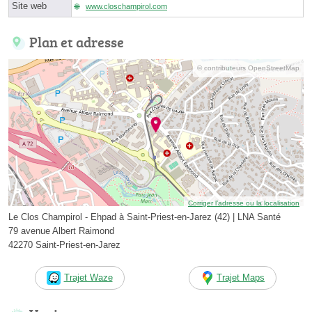
Site web
www.closchampirol.com
Plan et adresse
© contributeurs OpenStreetMap
Corriger l’adresse ou la localisation
Le Clos Champirol - Ehpad à Saint-Priest-en-Jarez (42) | LNA Santé
79 avenue Albert Raimond
42270 Saint-Priest-en-Jarez
Trajet Waze
Trajet Maps