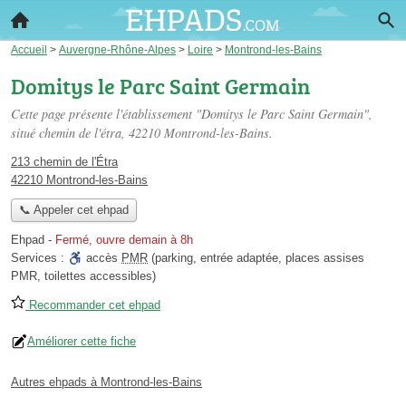
Accueil
>
Auvergne-Rhône-Alpes
>
Loire
>
Montrond-les-Bains
Domitys le Parc Saint Germain
Cette page présente l'établissement "Domitys le Parc Saint Germain",
situé
chemin de l'étra
, 42210 Montrond-les-Bains.
213 chemin de l'Étra
42210 Montrond-les-Bains
📞 Appeler cet ehpad
Ehpad
-
Fermé, ouvre demain à 8h
Services :
accès
PMR
(parking, entrée adaptée, places assises
PMR, toilettes accessibles)
Recommander cet ehpad
Améliorer cette fiche
Autres ehpads à Montrond-les-Bains