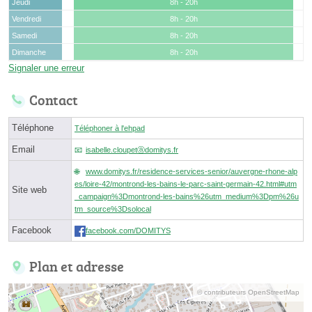
Jeudi
8h - 20h
Vendredi
8h - 20h
Samedi
8h - 20h
Dimanche
8h - 20h
Signaler une erreur
Contact
Téléphone
Téléphoner à l'ehpad
Email
isabelle.cloupetⓐdomitys.fr
www.domitys.fr/residence-services-senior/auvergne-rhone-alp
es/loire-42/montrond-les-bains-le-parc-saint-germain-42.html#utm
Site web
_campaign%3Dmontrond-les-bains%26utm_medium%3Dpm%26u
tm_source%3Dsolocal
Facebook
facebook.com/DOMITYS
Plan et adresse
© contributeurs OpenStreetMap