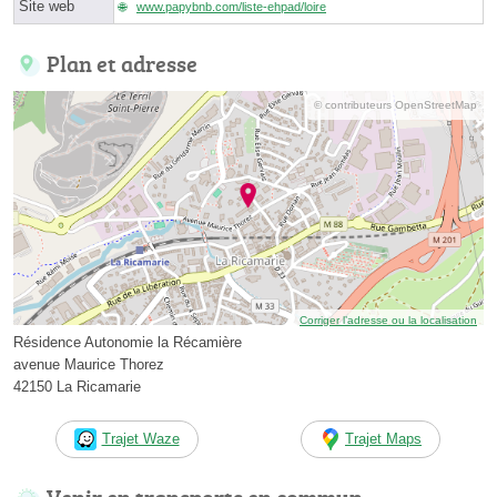
Site web
www.papybnb.com/liste-ehpad/loire
Plan et adresse
© contributeurs OpenStreetMap
Corriger l’adresse ou la localisation
Résidence Autonomie la Récamière
avenue Maurice Thorez
42150 La Ricamarie
Trajet Waze
Trajet Maps
Venir en transports en commun