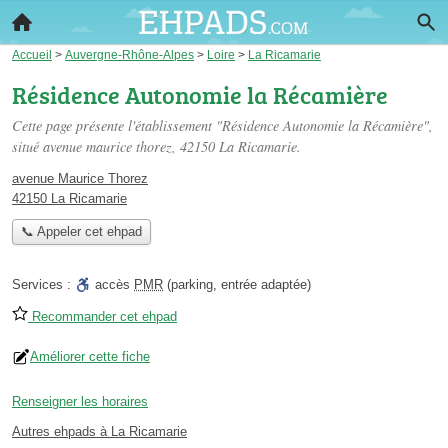
Accueil
>
Auvergne-Rhône-Alpes
>
Loire
>
La Ricamarie
Résidence Autonomie la Récamière
Cette page présente l'établissement "Résidence Autonomie la Récamière",
situé
avenue maurice thorez
, 42150 La Ricamarie.
avenue Maurice Thorez
42150 La Ricamarie
📞 Appeler cet ehpad
Services :
accès
PMR
(parking, entrée adaptée)
Recommander cet ehpad
Améliorer cette fiche
Renseigner les horaires
Autres ehpads à La Ricamarie