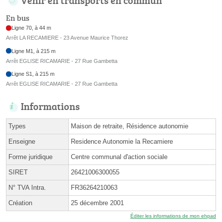
En bus
Ligne 70, à 44 m
Arrêt LA RECAMIERE - 23 Avenue Maurice Thorez
Ligne M1, à 215 m
Arrêt EGLISE RICAMARIE - 27 Rue Gambetta
Ligne S1, à 215 m
Arrêt EGLISE RICAMARIE - 27 Rue Gambetta
Informations
Types
Maison de retraite, Résidence autonomie
Enseigne
Residence Autonomie la Recamiere
Forme juridique
Centre communal d'action sociale
SIRET
26421006300055
N° TVA Intra.
FR36264210063
Création
25 décembre 2001
Éditer les informations de mon ehpad