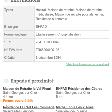
Types
Hôpital, Maison de retraite, Maison de retraite
médicalisée, Maison de retraite pour alzheimer,
Résidence autonomie
Enseigne
EHPAD
Forme juridique
Établissement d'hospitalisation
SIRET
26410010800028
N° TVA Intra.
FR68264100108
Création
1 décembre 1984
Éditer les informations de mon ehpad
Ehpads à proximité
Maison de Retraite le Val Fleuri
EHPAD Résidence des Cèdres
Saint-Georges-sur-Cher
Saint-Georges-sur-Cher
4.4 km
5 km
Fermé, ouvre à 14h
Résidence EHPAD Les Pommeris
Marpa Ecole Les 2 Aires
Vallières-les-Grandes
Souvigny-de-Touraine