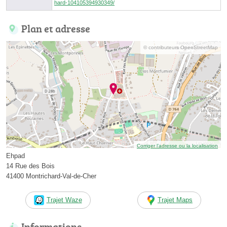
hard-104105394930349/
Plan et adresse
© contributeurs OpenStreetMap
Corriger l’adresse ou la localisation
Ehpad
14 Rue des Bois
41400 Montrichard-Val-de-Cher
Trajet Waze
Trajet Maps
Informations