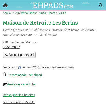
Accueil
>
Auvergne-Rhône-Alpes
>
Isère
>
Vizille
Maison de Retraite Les Écrins
Cette page présente l'établissement "Maison de Retraite Les Écrins",
situé
chemin des mattons
, 38220 Vizille.
218 chemin des Mattons
38220 Vizille
📞 Appeler cet ehpad
Services :
accès
PMR
(parking, entrée adaptée)
Recommander cet ehpad
Améliorer cette fiche
Renseigner les horaires
Autres ehpads à Vizille