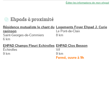
Éditer les informations de mon ehpad
Ehpads à proximité
Résidence mutualiste le chant du
Logements Foyer Ehpad J. Curie
ravinson
Le Pont-de-Claix
Saint-Georges-de-Commiers
8 km
6 km
EHPAD Champs Fleuri Echirolles
EHPAD Clos Besson
Échirolles
Vif
9 km
9 km
Fermé, ouvre à 9h