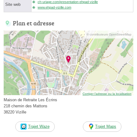
ch-uriage.com/presentation-ehpad-vizille
Site web
www.ehpad-vizille.com
Plan et adresse
© contributeurs OpenStreetMap
Corriger l’adresse ou la localisation
Maison de Retraite Les Écrins
218 chemin des Mattons
38220 Vizille
Trajet Waze
Trajet Maps